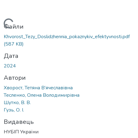
Вантажиться...
Файли
Khvorost_Tezy_Doslidzhennia_pokaznykiv_efektyvnosti.pdf
(587 KB)
Дата
2024
Автори
Хворост, Тетяна В’ячеславівна
Тесленко, Олена Володимирівна
Шутко, В. В.
Гузь, О. І.
Видавець
НУБІП України