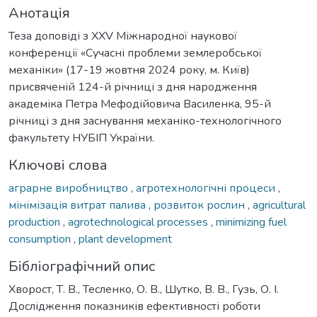
Анотація
Теза доповіді з XXV Міжнародної наукової
конференції «Сучасні проблеми землеробської
механіки» (17-19 жовтня 2024 року, м. Київ)
присвяченій 124-й річниці з дня народження
академіка Петра Мефодійовича Василенка, 95-й
річниці з дня заснування механіко-технологічного
факультету НУБІП України.
Ключові слова
аграрне виробництво
,
агротехнологічні процеси
,
мінімізація витрат палива
,
розвиток рослин
,
agricultural
production
,
agrotechnological processes
,
minimizing fuel
consumption
,
plant development
Бібліографічний опис
Хворост, Т. В., Тесленко, О. В., Шутко, В. В., Гузь, О. І.
Дослідження показників ефективності роботи