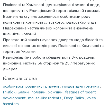
Полівкові та Хом’якові. Ідентифіковані основні види,
що присутні у Ржищівський територіальній громаді.
Визначено ступінь заселеності особинами роду
полівкові та хом’якові сільськогосподарських угідь.
Підрахована частка живих колоній та визначена
щільність колоній.
Проведений аналіз наукових джерел щодо біології та
екології основних видів роду Полівкові та Хом’якові на
території України.
Кваліфікаційна робота складається з 3-х розділів,
висновків, містить 56 сторінок та 25 літературних
джерел
Ключові слова
особливості розвитку гризунів
,
мишовидні гризуни
,
Глибокі Балки
,
полівки
,
хом’яки
,
features of rodent
development
,
mouse-like rodents
,
Deep Balks
,
voles
,
hamsters