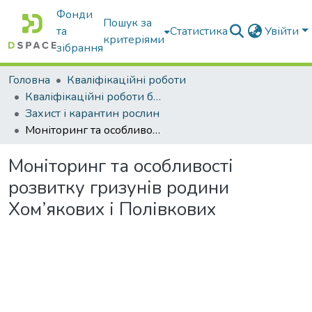
Фонди
Пошук за
та
Статистика
Увійти
критеріями
зібрання
Головна
Кваліфікаційні роботи
Кваліфікаційні роботи бакалаврів
Захист і карантин рослин
Моніторинг та особливості розвитку гризунів родини Хом’якових і Полівкових
Моніторинг та особливості
розвитку гризунів родини
Хом’якових і Полівкових