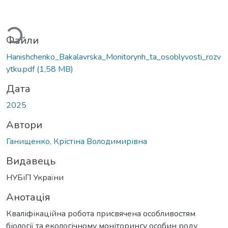
ться...
Файли
Hanishchenko_Bakalavrska_Monitorynh_ta_osoblyvosti_rozv
ytku.pdf
(1,58 MB)
Дата
2025
Автори
Ганищенко, Крістіна Володимирівна
Видавець
НУБіП України
Анотація
Кваліфікаційна робота присвячена особливостям
біології та екологічному моніторингу особин роду