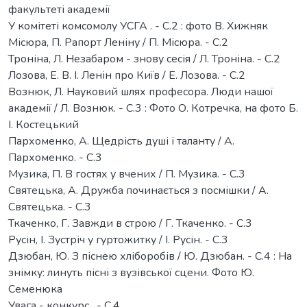
факультеті академії
У комітеті комсомолу УСГА . - С.2 : фото В. Хижняк
Місюра, П. Рапорт Леніну / П. Місюра. - С.2
Троніна, Л. Незабаром - знову сесія / Л. Троніна. - С.2
Лозова, Е. В. І. Ленін про Київ / Е. Лозова. - С.2
Вознюк, Л. Науковий шлях професора. Люди нашої
академії / Л. Вознюк. - С.3 : Фото О. Котречка, на фото Б.
І. Костецький
Пархоменко, А. Щедрість душі і таланту / А.
Пархоменко. - С.3
Музика, П. В гостях у вчених / П. Музика. - С.3
Святецька, А. Дружба починається з посмішки / А.
Святецька. - С.3
Ткаченко, Г. Завжди в строю / Г. Ткаченко. - С.3
Русін, І. Зустріч у гуртожитку / І. Русін. - С.3
Дзюбан, Ю. З піснею хліборобів / Ю. Дзюбан. - С.4 : На
знімку: линуть пісні з вузівської сцени. Фото Ю.
Семенюка
Увага - конкурс . - С.4