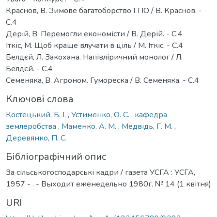
Краснов, В. Зимове багатоборство ГПО / В. Краснов. -
С.4
Дерій, В. Перемогли економісти / В. Дерій. - С.4
Іткіс, М. Щоб краще влучати в ціль / М. Іткіс. - С.4
Белдєй, Л. Закохана. Напівліричний монолог / Л.
Белдєй. - С.4
Семеняка, В. Агроном. Гумореска / В. Семеняка. - С.4
Ключові слова
Костецький, Б. І.
,
Устименко, О. С.
,
кафедра
землеробства
,
Маменко, А. М.
,
Медвідь, Г. М.
,
Деревянко, П. С.
Бібліографічний опис
За сільськогосподарські кадри / газета УСГА : УСГА,
1957 - . - Выходит еженедельно 1980г. № 14 (1 квітня)
URI