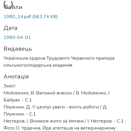
Файли
1980_14.pdf
(563,74 KB)
Дата
1980-04-01
Видавець
Українська ордена Трудового Червоного прапора
сільськогосподарська академія
Анотація
Зміст:
Мойсеенко, В. Вагомий внесок / В. Мойсеенко, І.
Байрак. - С.1
Плужник, Д. У центрі уваги - якість роботи / Д.
Плужник. - С.1
Нестеров, І. Вчимося жити за Іллічем / І. Нестеров. - С.1 :
Фото О. Урденка. Йде атестація на ветеринарному