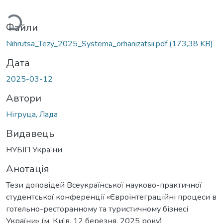
ться...
Файли
Nihrutsa_Tezy_2025_Systema_orhanizatsii.pdf
(173,38 KB)
Дата
2025-03-12
Автори
Нігруца, Лада
Видавець
НУБІП України
Анотація
Тези доповідей Всеукраїнської науково-практичної
студентської конференції «Євроінтеграційні процеси в
готельно-ресторанному та туристичному бізнесі
України» (м. Київ, 12 березня, 2025 року)