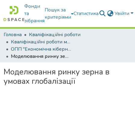
Фонди
Пошук за
та
Статистика
Увійти
критеріями
зібрання
Головна
Кваліфікаційні роботи
Кваліфікаційні роботи магістрів
ОПП "Економічна кібернетика"
Моделювання ринку зерна в умовах глобалізації
Моделювання ринку зерна в
умовах глобалізації