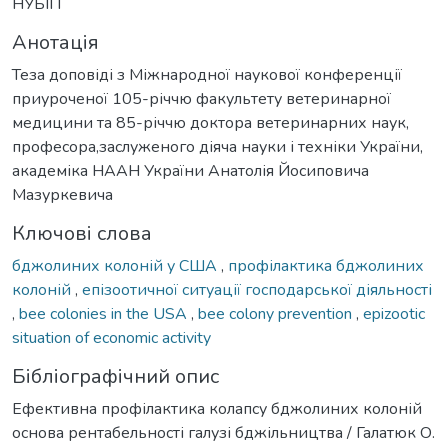
НУБІП
Анотація
Теза доповіді з Міжнародної наукової конференції
приуроченої 105-річчю факультету ветеринарної
медицини та 85-річчю доктора ветеринарних наук,
професора,заслуженого діяча науки і техніки України,
академіка НААН України Анатолія Йосиповича
Мазуркевича
Ключові слова
бджолиних колоній у США
,
профілактика бджолиних
колоній
,
епізоотичної ситуації господарської діяльності
,
bee colonies in the USA
,
bee colony prevention
,
epizootic
situation of economic activity
Бібліографічний опис
Ефективна профілактика колапсу бджолиних колоній
основа рентабельності галузі бджільництва / Галатюк О.