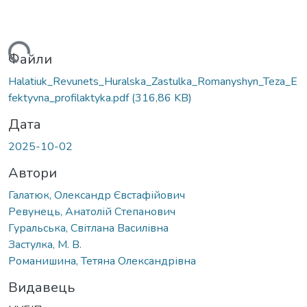
ажиться...
Файли
Halatiuk_Revunets_Huralska_Zastulka_Romanyshyn_Teza_E
fektyvna_profilaktyka.pdf
(316,86 KB)
Дата
2025-10-02
Автори
Галатюк, Олександр Євстафійович
Ревунець, Анатолій Степанович
Гуральська, Світлана Василівна
Застулка, М. В.
Романишина, Тетяна Олександрівна
Видавець