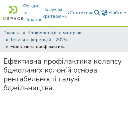
Фонди
Пошук за
та
Статистика
Увійти
критеріями
зібрання
Головна
Конференції та матеріали конференцій
Тези конференцій - 2025
Ефективна профілактика колапсу бджолиних колоній основа рентабельності галузі бджільництва
Ефективна профілактика колапсу
бджолиних колоній основа
рентабельності галузі
бджільництва