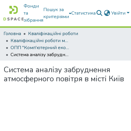
Фонди
Пошук за
та
Статистика
Увійти
критеріями
зібрання
Головна
Кваліфікаційні роботи
Кваліфікаційні роботи магістрів
ОПП "Комп'ютерний еколого-економічний моніторинг"
Система аналізу забруднення атмосферного повітря в місті Київ
Система аналізу забруднення
атмосферного повітря в місті Київ