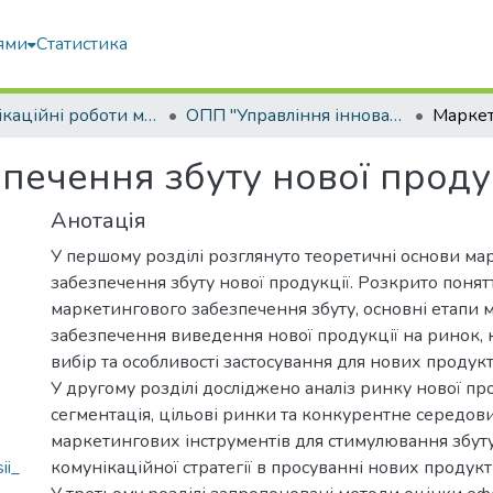
ями
Статистика
Кваліфікаційні роботи магістрів
ОПП "Управління інноваційною та консалтинговою діяльністю"
печення збуту нової продук
Анотація
У першому розділі розглянуто теоретичні основи ма
забезпечення збуту нової продукції. Розкрито понят
маркетингового забезпечення збуту, основні етапи
забезпечення виведення нової продукції на ринок, к
вибір та особливості застосування для нових продукт
У другому розділі досліджено аналіз ринку нової про
сегментація, цільові ринки та конкурентне середо
маркетингових інструментів для стимулювання збуту
ii_
комунікаційної стратегії в просуванні нових продукті