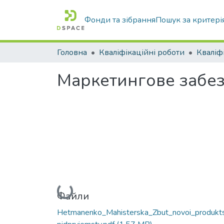
Фонди та зібрання
Пошук за критері
Головна
Кваліфікаційні роботи
Маркетингове забез
Вантажиться...
Файли
Hetmanenko_Mahisterska_Zbut_novoi_produkts