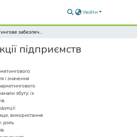
Увійти
Маркетингове забезпечення збуту нової продукції підприємств
ції підприємств
ркетингового
тя і значення
 маркетингового
анали збуту: їх
ів.
дукції:
вище, використання
, роль
в.