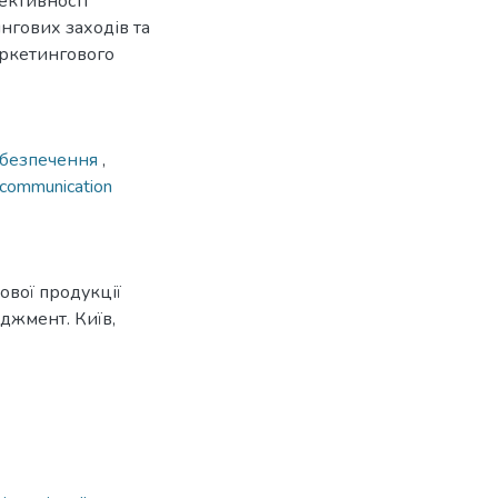
ективності
ингових заходів та
аркетингового
абезпечення
,
communication
ової продукції
еджмент. Київ,