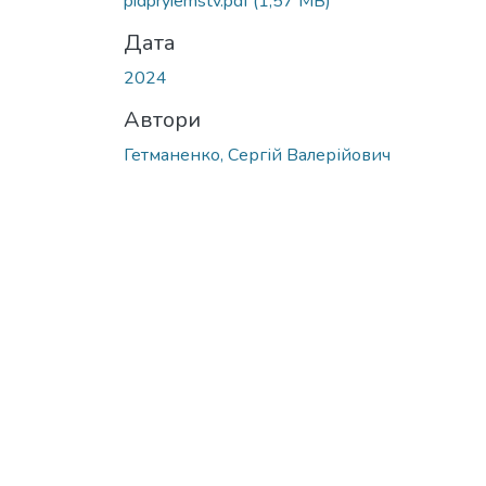
pidpryiemstv.pdf
(1,57 MB)
Дата
2024
Автори
Гетманенко, Сергій Валерійович