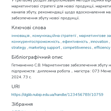
У третьому розділі запропоновані методи оцінки еф
маркетингової стратегії для нової продукції, маркет
каналів збуту, рекомендації щодо вдосконалення м
забезпечення збуту нової продукції.
Ключові слова
інновація
,
комунікаційна стратегії
,
маркетингове з
конкурентоспроможність
,
ефективність
,
innovation
,
strategy
,
marketing support
,
competitiveness
,
efficiency
Бібліографічний опис
Гетманенко С.В. Маркетингове забезпечення збуту н
підприємств : дипломна робота ... магістра : 073 Мен
2024. 73 с.
URI
https://dglib.nubip.edu.ua/handle/123456789/10759
Зібрання