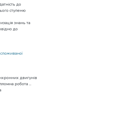
датність до
нього ступеню
изація знань та
овідно до
 споживаної
инхронних двигунів
пломна робота ...
а