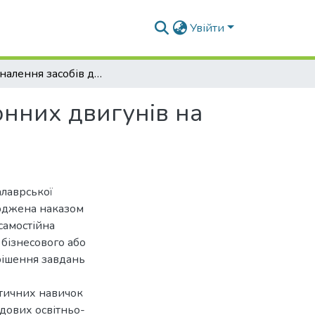
Увійти
Удосконалення засобів діагностування асинхронних двигунів на основі аналізу сигналу споживаної потужності
онних двигунів на
алаврської
ерджена наказом
самостійна
 бізнесового або
рішення завдань
ктичних навичок
адових освітньо-