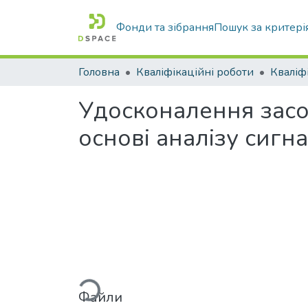
Фонди та зібрання
Пошук за критері
Головна
Кваліфікаційні роботи
Удосконалення засо
основі аналізу сигн
Вантажиться...
Файли