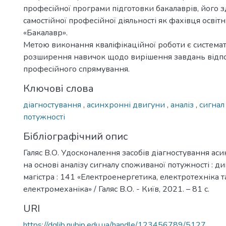
професійної програми підготовки бакалаврів, його з
самостійної професійної діяльності як фахівця освіт
«Бакалавр».
Метою виконання кваліфікаційної роботи є системат
розширення навичок щодо вирішення завдань відп
професійного спрямування.
Ключові слова
діагностування
,
асинхронні двигуни
,
аналіз
,
сигнал
потужності
Бібліографічний опис
Галяс В.О. Удосконалення засобів діагностування ас
на основі аналізу сигналу споживаної потужності : ди
магістра : 141 «Електроенергетика, електротехніка т
електромеханіка» / Галяс В.О. - Київ, 2021. – 81 с.
URI
https://dglib.nubip.edu.ua/handle/123456789/5127