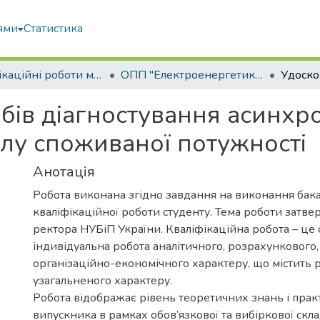
ями
Статистика
Кваліфікаційні роботи магістрів
ОПП "Електроенергетика, електротехніка та електромеханіка"
бів діагностування асинхр
алу споживаної потужності
Анотація
Робота виконана згідно завдання на виконання бак
кваліфікаційної роботи студенту. Тема роботи затв
ректора НУБіП України. Кваліфікаційна робота – це 
індивідуальна робота аналітичного, розрахункового,
організаційно-економічного характеру, що містить 
узагальненого характеру.
Робота відображає рівень теоретичних знань і пра
випускника в рамках обов’язкової та вибіркової скл