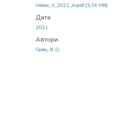
Halias_V_2021_m.pdf
(3,34 MB)
Дата
2021
Автори
Галяс, В. О.