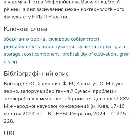
академіка Петра Мефодійовича Василенка, 95-й
річниці з дня заснування механіко-технологічного
факультету НУБІП України.
Ключові слова
зберігання зерна
,
складова собівартості
,
рентабельність вирощування
,
сушіння зерна
,
grain
storage
,
cost component
,
profitability of cultivation
,
grain
drying
Бібліографічний опис
Кобзар, О. Ю., Харченко, Ф. М., Калнагуз, О. М. Сухе
зерно, запорука зберігання // Сучасні проблеми
землеробської механіки : збірник тез доповідей XXV
Міжнародної наукової конференції (м. Київ, 17-19
жовтня 2024 р.). – К. : НУБІП України, 2024. - С. 225-
228.
URI