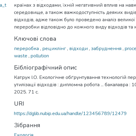
a_t
країнах з відходами, їхній негативний вплив на на
середовище, а також важкодоступність деяких видів 
відходів, адже також було проведено аналіз великої 
переробки відповідно до кожного виду відходів та 
Ключові слова
переробка
,
рециклінг
,
відходи
,
забруднення
,
proc
waste
,
pollution
Бібліографічний опис
Катрук І.О. Екологічне обґрунтування технологій пе
утилізації відходів : дипломна робота ... бакалавра : 1
2025. 71 с.
URI
https://dglib.nubip.edu.ua/handle/123456789/12479
Зібрання
Екологія