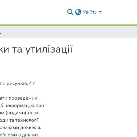
Увійти
утилізації відходів
 та утилізації
11 рисунків, 47
тати проведених
собі інформацію про
м (видами) та за
оди та технології
ювачами довкілля.
роблеми в деяких