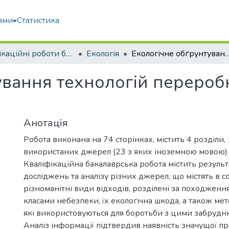
ями
Статистика
Кваліфікаційні роботи бакалаврів
Екологія
Екологічне обґрунтування технологій переробки та 
вання технологій переробки
Анотація
Робота виконана на 74 сторінках, містить 4 розділи, 
використаних джерел (23 з яких іноземною мовою).
Кваліфікаційна бакалаврська робота містить резуль
досліджень та аналізу різних джерел, що містять в 
різноманітні види відходів, розділені за походження
класами небезпеки, їх екологічна шкода, а також мет
які використовуються для боротьби з цими забрудн
Аналіз інформації підтвердив наявність значущої п