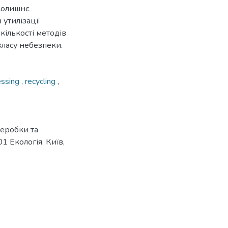
вколишнє
утилізації
кількості методів
класу небезпеки.
essing
,
recycling
,
реробки та
01 Екологія. Київ,