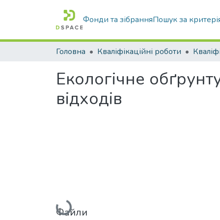
Фонди та зібрання
Пошук за критері
Головна
Кваліфікаційні роботи
Екологічне обґрунту
відходів
Вантажиться...
Файли