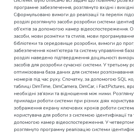
системи. Було описано всі задачі що повинно розв’я
програмне забезпечення, розглянуто вхідні і вихідні
Сформульовано вимоги до реалізації та перелік підс
розділі розглянуто засоби розробки системи ідентифі
об’єктів за допомогою камер відеоспостереження. 
засоби, мови розмітки та стилів, мови програмуванн
бібліотеки та середовище розробки, вимоги до про
забезпечення комп’ютера та систему управління баз
розділі наведено підтвердження доцільності викор
засобів для розробки сучасної системи. У третьому ро
оптимізована база даних для системи розпізнавання
номерів під час руху. Спочатку, за допомогою SQL ко
таблиці DimTime, DimCamera, DimCar, і FactPictures, 
необхідні зв’язки та відношення між ними. Розглян
приклади роботи системи при різних діях користува
зображення екрану ключових кроків роботи системи
користувача для роботи з системою ідентифікації та т
допомогою камер відеоспостереження. У четвертому
розглянуто програмну реалізацію системи ідентифіка