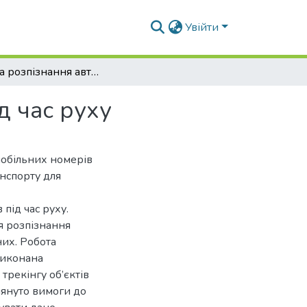
Увійти
Система розпізнання автомобільних номерів під час руху
д час руху
мобільних номерів
анспорту для
під час руху.
я розпізнання
них. Робота
виконана
трекінгу об’єктів
лянуто вимоги до