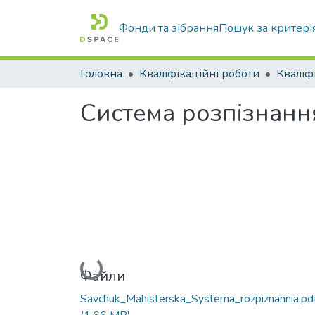
Фонди та зібрання
Пошук за критері
Головна
Кваліфікаційні роботи
Система розпізнання
Вантажиться...
Файли
Savchuk_Mahisterska_Systema_rozpiznannia.pd