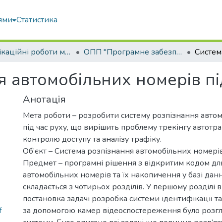
ями
Статистика
Кваліфікаційні роботи магістрів
ОПП "Програмне забезпечення інформаційних систем"
 автомобільних номерів пі
Анотація
Мета роботи – розробити систему розпізнання авто
під час руху, що вирішить проблему трекінгу автотр
контролю доступу та аналізу трафіку.
Об’єкт – Система розпізнання автомобільних номерів 
Предмет – програмні рішення з відкритим кодом дл
автомобільних номерів та їх накопичення у базі дан
складається з чотирьох розділів. У першому розділі 
постановка задачі розробка системи ідентифікації та 
f
за допомогою камер відеоспостереження було розг