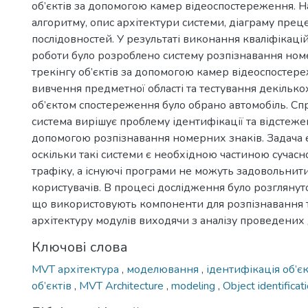
об’єктів за допомогою камер відеоспостереження. 
алгоритму, опис архітектури системи, діаграму преце
послідовностей. У результаті виконання кваліфікацій
роботи було розроблено систему розпізнавання номе
трекінгу об’єктів за допомогою камер відеоспостере
вивчення предметної області та тестування декілько
об’єктом спостереження було обрано автомобіль. Сп
система вирішує проблему ідентифікації та відстеже
допомогою розпізнавання номерних знаків. Задача 
оскільки такі системи є необхідною частиною сучас
трафіку, а існуючі програми не можуть задовольнити
користувачів. В процесі дослідження було розглянуто
що використовують компоненти для розпізнавання 
архітектуру модулів виходячи з аналізу проведених
Ключові слова
MVT архітектура
,
моделювання
,
ідентифікація об’є
об’єктів
,
MVT Architecture
,
modeling
,
Object identificat