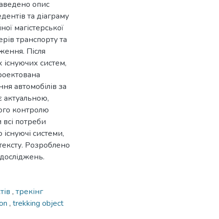
Наведено опис
дентів та діаграму
ної магістерської
рів транспорту та
ження. Після
х існуючих систем,
роектована
ння автомобілів за
є актуальною,
ного контролю
 всі потреби
 існуючі системи,
тексту. Розроблено
 досліджень.
ктів
,
трекінг
ion
,
trekking object