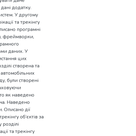
зувати дане
 дані додатку.
истем. У другому
кації та трекінгу
Описано програмні
я, фреймворки,
грамного
ами даних. У
истання цих
зділі створена та
 автомобільних
ду, були створені
враховуючи
уто як наведено
ча. Наведено
. Описано дії
рекінгу об’єктів за
 розділі
ції та трекінгу