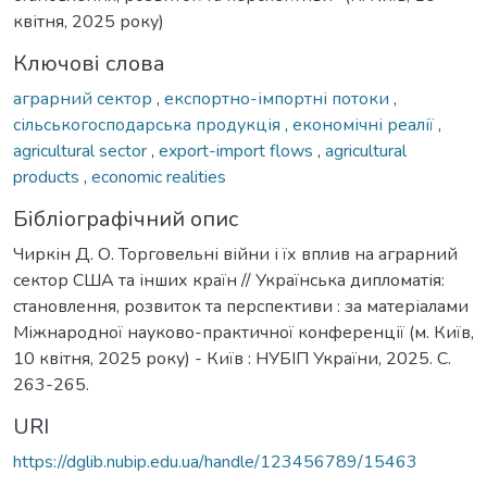
квітня, 2025 року)
Ключові слова
аграрний сектор
,
експортно-імпортні потоки
,
сільськогосподарська продукція
,
економічні реалії
,
agricultural sector
,
export-import flows
,
agricultural
products
,
economic realities
Бібліографічний опис
Чиркін Д. О. Торговельні війни і їх вплив на аграрний
сектор США та інших країн // Українська дипломатія:
становлення, розвиток та перспективи : за матеріалами
Міжнародної науково-практичної конференції (м. Київ,
10 квітня, 2025 року) - Київ : НУБІП України, 2025. С.
263-265.
URI
https://dglib.nubip.edu.ua/handle/123456789/15463