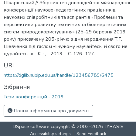
Шкарівський // Збірник тез доповідей xiх міжнародної
конференції науково-педагогічних працівників,
наукових співробітників та аспірантів «Проблеми та
перспективи розвитку технічних та біоенергетичних
систем природокористування» (25–29 березня 2019
року) присвячену 205-річчю з дня народження Т.Г.
Шевченка під гаслом «І чужому научайтесь, й свого не
цурайтесь…» - K. : , - 2019. - С. 126.-127.
URI
https://dglib.nubip.edu.ua/handle/123456789/6475
Зібрання
Тези конференцій - 2019
Повна інформація про документ
DSpace software
copyright © 2002-2026
LYRASIS
Accessibility settings
Send Feedback