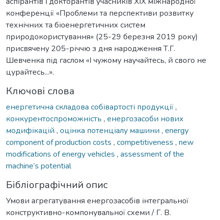
аспірантів і докторантів учасників XIX міжнародної
конференції «Проблеми та перспективи розвитку
технічних та біоенергетичних систем
природокористування» (25-29 березня 2019 року)
присвячену 205-річчю з дня народження Т.Г.
Шевченка під гаслом «І чужому научайтесь, й свого не
цурайтесь...».
Ключові слова
енергетична складова собівартості продукції
,
конкурентоспроможність
,
енергозасоби нових
модифікацій
,
оцінка потенціалу машини
,
energy
component of production costs
,
competitiveness
,
new
modifications of energy vehicles
,
assessment of the
machine’s potential
Бібліографічний опис
Умови агрегатування енергозасобів інтегральної
конструктивно-компонувальної схеми / Г. В.