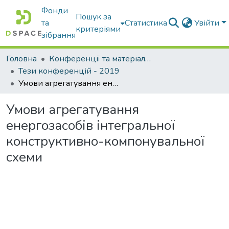
Фонди
Пошук за
та
Статистика
Увійти
критеріями
зібрання
Головна
Конференції та матеріали конференцій
Тези конференцій - 2019
Умови агрегатування енергозасобів інтегральної конструктивно-компонувальної схеми
Умови агрегатування
енергозасобів інтегральної
конструктивно-компонувальної
схеми