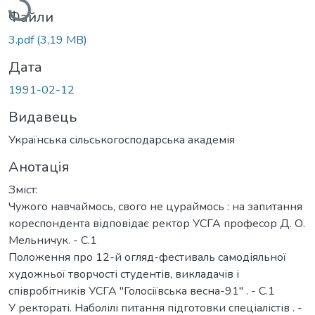
Файли
3.pdf
(3,19 MB)
Дата
1991-02-12
Видавець
Українська сільськогосподарська академія
Анотація
Зміст:
Чужого навчаймось, свого не цураймось : на запитання
кореспондента відповідає ректор УСГА професор Д. О.
Мельничук. - С.1
Положення про 12-й огляд-фестиваль самодіяльної
художньої творчості студентів, викладачів і
співробітників УСГА "Голосіївська весна-91" . - С.1
У ректораті. Наболілі питання підготовки спеціалістів . -