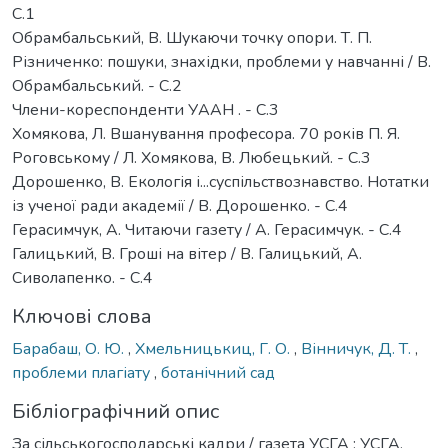
С.1
Обрамбальський, В. Шукаючи точку опори. Т. П.
Різниченко: пошуки, знахідки, проблеми у навчанні / В.
Обрамбальський. - С.2
Члени-кореспонденти УААН . - С.3
Хомякова, Л. Вшанування професора. 70 років П. Я.
Роговському / Л. Хомякова, В. Любецький. - С.3
Дорошенко, В. Екологія і...суспільствознавство. Нотатки
із ученої ради академії / В. Дорошенко. - С.4
Герасимчук, А. Читаючи газету / А. Герасимчук. - С.4
Галицький, В. Гроші на вітер / В. Галицький, А.
Сиволапенко. - С.4
Ключові слова
Барабаш, О. Ю.
,
Хмельницькиц, Г. О.
,
Вінничук, Д. Т.
,
проблеми плагіату
,
ботанічний сад
Бібліографічний опис
За сільськогосподарські кадри / газета УСГА : УСГА,