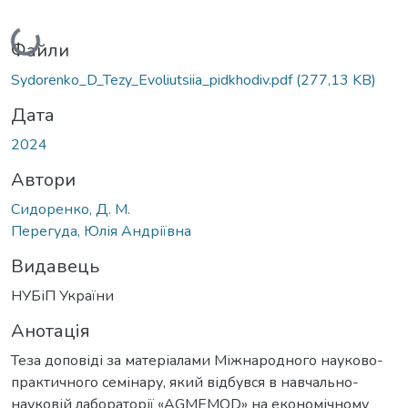
Вантажиться...
Файли
Sydorenko_D_Tezy_Evoliutsiia_pidkhodiv.pdf
(277,13 KB)
Дата
2024
Автори
Сидоренко, Д. М.
Перегуда, Юлія Андріївна
Видавець
НУБіП України
Анотація
Теза доповіді за матеріалами Міжнародного науково-
практичного семінару, який відбувся в навчально-
науковій лабораторії «AGMEMOD» на економічному