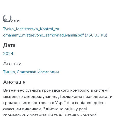
Вантажиться...
Файли
Tynko_Mahisterska_Kontrol_za
orhanamy_mistsevoho_samovriaduvannia.pdf
(766,03 KB)
Дата
2024
Автори
Тинко, Святослав Йосипович
Анотація
Визначено сутність громадського контролю в системі
місцевого самоврядування. Досліджено правові засади
громадського контролю в Україні та їх відповідність
сучасним викликам. Здійснено оцінку ролі
громадських організацій та ініціатив у контролі