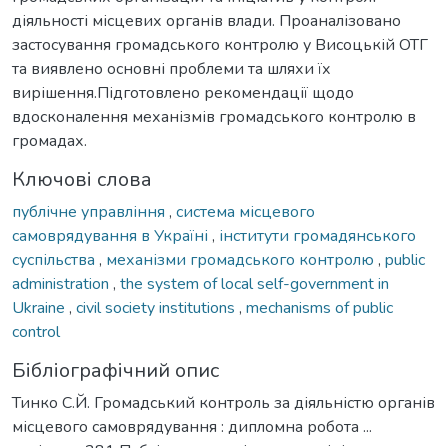
діяльності місцевих органів влади. Проаналізовано
застосування громадського контролю у Висоцькій ОТГ
та виявлено основні проблеми та шляхи їх
вирішення.Підготовлено рекомендації щодо
вдосконалення механізмів громадського контролю в
громадах.
Ключові слова
публічне управління
,
система місцевого
самоврядування в Україні
,
інститути громадянського
суспільства
,
механізми громадського контролю
,
public
administration
,
the system of local self-government in
Ukraine
,
civil society institutions
,
mechanisms of public
control
Бібліографічний опис
Тинко С.Й. Громадський контроль за діяльністю органів
місцевого самоврядування : дипломна робота ...