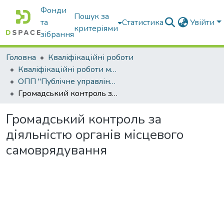
Фонди
Пошук за
та
Статистика
Увійти
критеріями
зібрання
Головна
Кваліфікаційні роботи
Кваліфікаційні роботи магістрів
ОПП "Публічне управління та адміністрування"
Громадський контроль за діяльністю органів місцевого самоврядування
Громадський контроль за
діяльністю органів місцевого
самоврядування