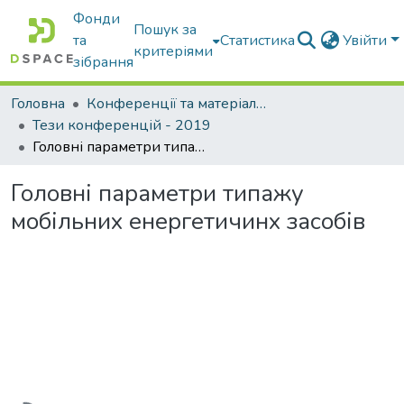
Фонди
Пошук за
та
Статистика
Увійти
критеріями
зібрання
Головна
Конференції та матеріали конференцій
Тези конференцій - 2019
Головні параметри типажу мобільних енергетичинх засобів
Головні параметри типажу
мобільних енергетичинх засобів
Вантажиться...