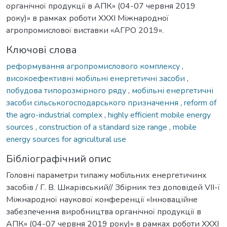
органічної продукції в АПК» (04-07 червня 2019
року)» в рамках роботи XXXI Міжнародної
агропромислової виставки «АГРО 2019».
Ключові слова
реформування агропромислового комплексу
,
високоефективні мобільні енергетичні засоби
,
побудова типорозмірного ряду
,
мобільні енергетичні
засоби сільськогосподарського призначення
,
reform of
the agro-industrial complex
,
highly efficient mobile energy
sources
,
construction of a standard size range
,
mobile
energy sources for agricultural use
Бібліографічний опис
Головні параметри типажу мобільних енергетичинх
засобів / Г. В. Шкарівський// Збірник тез доповідей VІІ-ї
Міжнародної наукової конференції «Інноваційне
забезпечення виробництва органічної продукції в
АПК» (04-07 червня 2019 року)» в рамках роботи XXXI