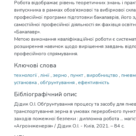
Робота відображає рівень теоретичних знань і пра
випускника в рамках обов’язкової та вибіркової скл
професійної програми підготовки бакалаврів, його з
самостійної професійної діяльності як фахівця освіт
«Бакалавр».
Метою виконання кваліфікаційної роботи є системат
розширення навичок щодо вирішення завдань відп
професійного спрямування.
Ключові слова
технології
,
лінії
,
зерно
,
пункт
,
виробництво
,
пневм
установка
,
обґрунтування
,
ефективність
Бібліографічний опис
Дідик О.І. Обґрунтування процесу та засобу для пн
транспортування зерна в умовах переробного пункт
заходів пожежної безпеки : дипломна робота ... магіс
«Агроінженерія» / Дідик О.І. - Київ, 2021. – 84 с.