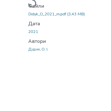
Вантажиться...
Файли
Didyk_O_2021_m.pdf
(3,43 MB)
Дата
2021
Автори
Дідик, О. І.