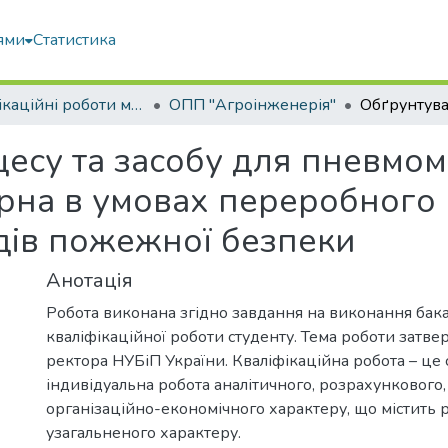
ями
Статистика
Кваліфікаційні роботи магістрів
ОПП "Агроінженерія"
есу та засобу для пневмом
рна в умовах переробного 
дів пожежної безпеки
Анотація
Робота виконана згідно завдання на виконання бак
кваліфікаційної роботи студенту. Тема роботи затв
ректора НУБіП України. Кваліфікаційна робота – це 
індивідуальна робота аналітичного, розрахункового,
організаційно-економічного характеру, що містить 
узагальненого характеру.