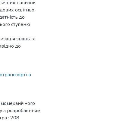
ктичних навичок
адових освітньо-
датність до
нього ступеню
изація знань та
овідно до
отранспортна
евмомеханічного
у з розробленням
тра : 208