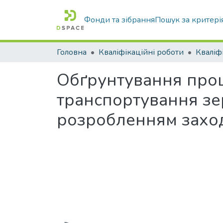
Фонди та зібрання
Пошук за критері
Головна
Кваліфікаційні роботи
Обґрунтування проц
транспортування зе
розробленням захо