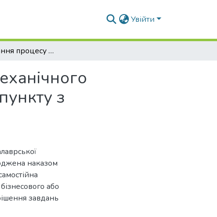
Увійти
Обґрунтування процесу та засобу для пневмомеханічного транспортування зерна в умовах переробного пункту з розробленням заходів пожежної безпеки
еханічного
пункту з
алаврської
ерджена наказом
самостійна
 бізнесового або
рішення завдань