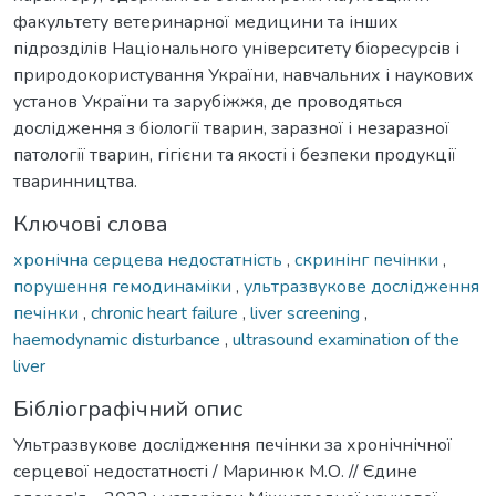
факультету ветеринарної медицини та інших
підрозділів Національного університету біоресурсів і
природокористування України, навчальних і наукових
установ України та зарубіжжя, де проводяться
дослідження з біології тварин, заразної і незаразної
патології тварин, гігієни та якості і безпеки продукції
тваринництва.
Ключові слова
хронічна серцева недостатність
,
скринінг печінки
,
порушення гемодинаміки
,
ультразвукове дослідження
печінки
,
chronic heart failure
,
liver screening
,
haemodynamic disturbance
,
ultrasound examination of the
liver
Бібліографічний опис
Ультразвукове дослідження печінки за хронічнічної
серцевої недостатності / Маринюк М.О. // Єдине