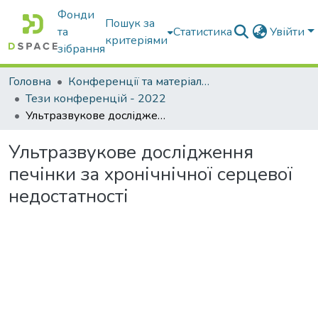
Фонди
Пошук за
та
Статистика
Увійти
критеріями
зібрання
Головна
Конференції та матеріали конференцій
Тези конференцій - 2022
Ультразвукове дослідження печінки за хронічнічної серцевої недостатності
Ультразвукове дослідження
печінки за хронічнічної серцевої
недостатності