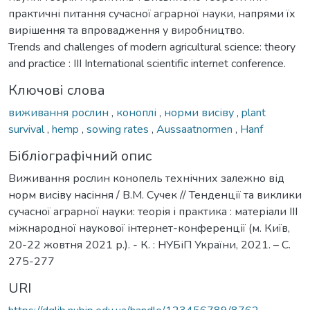
практичні питання сучасної аграрної науки, напрями їх
вирішення та впровадження у виробництво.
Trends and challenges of modern agricultural science: theory
and practice : III International scientific internet conference.
Ключові слова
виживання рослин
,
коноплі
,
норми висіву
,
plant
survival
,
hemp
,
sowing rates
,
Aussaatnormen
,
Hanf
Бібліографічний опис
Виживання рослин конопель технічних залежно від
норм висіву насіння / В.М. Сучек // Тенденції та виклики
сучасної аграрної науки: теорія і практика : матеріали IIІ
міжнародної наукової інтернет-конференції (м. Київ,
20-22 жовтня 2021 р.). - К. : НУБіП України, 2021. – С.
275-277
URI