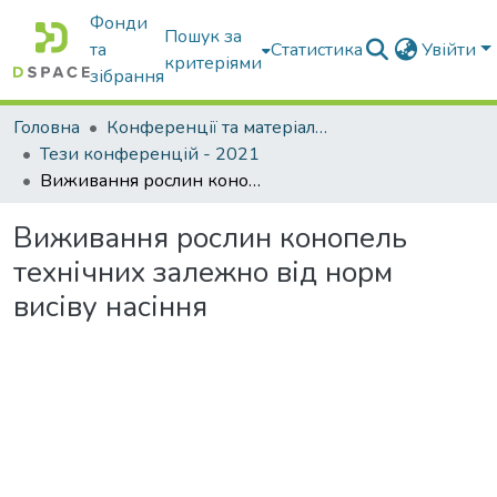
Фонди
Пошук за
та
Статистика
Увійти
критеріями
зібрання
Головна
Конференції та матеріали конференцій
Тези конференцій - 2021
Виживання рослин конопель технічних залежно від норм висіву насіння
Виживання рослин конопель
технічних залежно від норм
висіву насіння