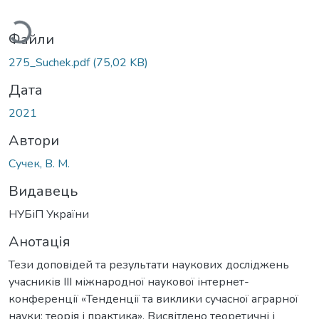
житься...
Файли
275_Suchek.pdf
(75,02 KB)
Дата
2021
Автори
Сучек, В. М.
Видавець
НУБіП України
Анотація
Тези доповідей та результати наукових досліджень
учасників IIІ міжнародної наукової інтернет-
конференції «Тенденції та виклики сучасної аграрної
науки: теорія і практика». Висвітлено теоретичні і