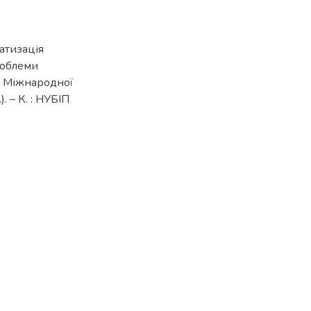
матизація
проблеми
V Міжнародної
. – К. : НУБІП