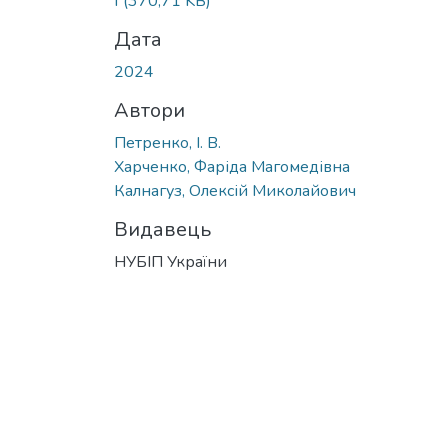
f
(370,71 KB)
Дата
2024
Автори
Петренко, І. В.
Харченко, Фаріда Магомедівна
Калнагуз, Олексій Миколайович
Видавець
НУБІП України