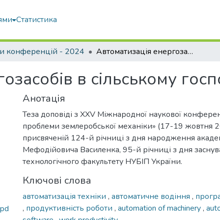
ями
Статистика
и конференцій - 2024
Автоматизація енергозасобів в сільському господарстві
озасобів в сільському госп
Анотація
Теза доповіді з XXV Міжнародної наукової конферен
проблеми землеробської механіки» (17-19 жовтня 20
присвяченій 124-й річниці з дня народження акаде
Мефодійовича Василенка, 95-й річниці з дня заснув
технологічного факультету НУБІП України.
Ключові слова
автоматизація техніки
,
автоматичне водіння
,
прогр
,
продуктивність роботи
,
automation of machinery
,
aut
.pd