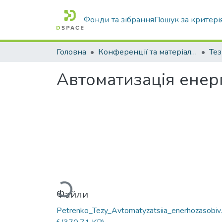
Фонди та зібрання
Пошук за критері
Головна
Конференції та матеріали конференцій
Тез
Автоматизація енерг
Вантажиться...
Файли
Petrenko_Tezy_Avtomatyzatsiia_enerhozasobiv