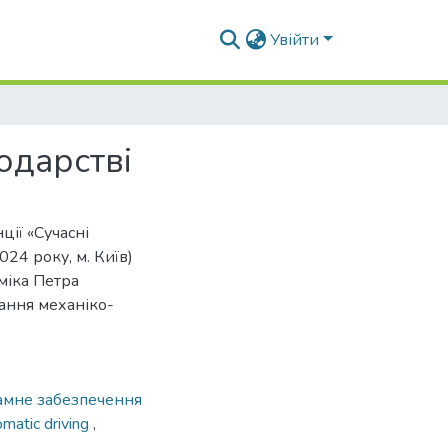
Увійти
одарстві
ції «Сучасні
24 року, м. Київ)
міка Петра
ання механіко-
амне забезпечення
omatic driving
,