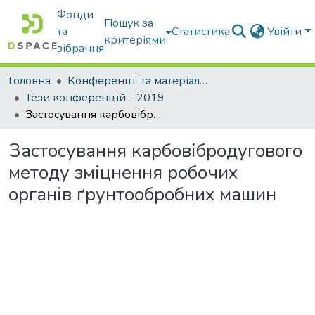
Фонди
Пошук за
та
Статистика
Увійти
критеріями
зібрання
Головна
Конференції та матеріали конференцій
Тези конференцій - 2019
Застосування карбовібродугового методу зміцнення робочих органів ґрунтообробних машин
Застосування карбовібродугового
методу зміцнення робочих
органів ґрунтообробних машин