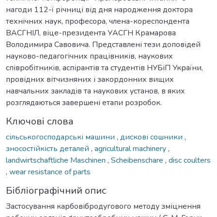
нагоди 112-ї річниці від дня народження доктора
технічних наук, професора, члена-кореспондента
ВАСГНІЛ, віце-президента УАСГН Крамарова
Володимира Савовича. Представлені тези доповідей
науково-педагогічних працівників, наукових
співробітників, аспірантів та студентів НУБіП України,
провідних вітчизняних і закордонних вищих
навчальних закладів та наукових установ, в яких
розглядаються завершені етапи розробок.
Ключові слова
сільськогосподарські машини
,
дискові сошники
,
зносостійкість деталей
,
agricultural machinery
,
landwirtschaftliche Maschinen
,
Scheibenschare
,
disc coulters
,
wear resistance of parts
Бібліографічний опис
Застосування карбовібродугового методу зміцнення