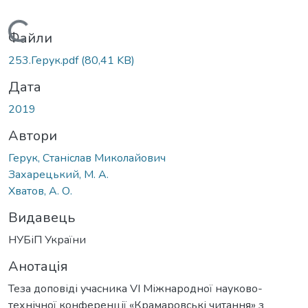
Вантажиться...
Файли
253.Герук.pdf
(80,41 KB)
Дата
2019
Автори
Герук, Станіслав Миколайович
Захарецький, М. А.
Хватов, А. О.
Видавець
НУБіП України
Анотація
Теза доповіді учасника VI Міжнародної науково-
технічної конференції «Крамаровські читання» з