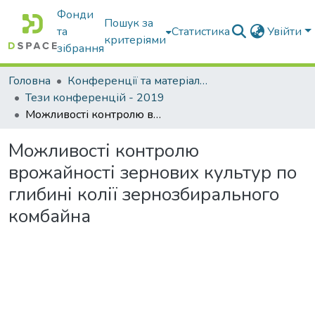
Фонди
Пошук за
та
Статистика
Увійти
критеріями
зібрання
Головна
Конференції та матеріали конференцій
Тези конференцій - 2019
Можливості контролю врожайності зернових культур по глибині колії зернозбирального комбайна
Можливості контролю
врожайності зернових культур по
глибині колії зернозбирального
комбайна