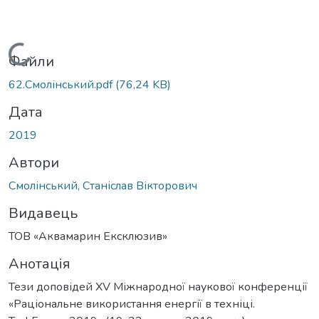
Вантажиться...
Файли
62.Смолінський.pdf
(76,24 KB)
Дата
2019
Автори
Смолінський, Станіслав Вікторович
Видавець
ТОВ «Аквамарин Ексклюзив»
Анотація
Тези доповідей XV Міжнародної наукової конференції
«Раціональне використання енергії в техніці.