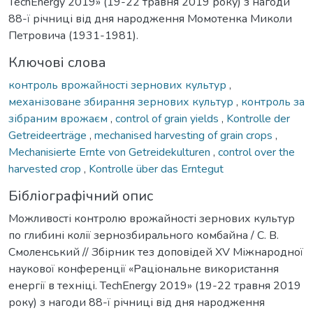
TechEnergy 2019» (19-22 травня 2019 року) з нагоди
88-ї річниці від дня народження Момотенка Миколи
Петровича (1931-1981).
Ключові слова
контроль врожайності зернових культур
,
механізоване збирання зернових культур
,
контроль за
зібраним врожаєм
,
control of grain yields
,
Kontrolle der
Getreideerträge
,
mechanised harvesting of grain crops
,
Mechanisierte Ernte von Getreidekulturen
,
control over the
harvested crop
,
Kontrolle über das Erntegut
Бібліографічний опис
Можливості контролю врожайності зернових культур
по глибині колії зернозбирального комбайна / С. В.
Смоленський // Збірник тез доповідей XV Міжнародної
наукової конференції «Раціональне використання
енергії в техніці. TechEnergy 2019» (19-22 травня 2019
року) з нагоди 88-ї річниці від дня народження