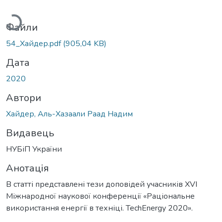
антажиться...
Файли
54_Хайдер.pdf
(905,04 KB)
Дата
2020
Автори
Хайдер, Аль-Хазаали Раад Надим
Видавець
НУБіП України
Анотація
В статті представлені тези доповідей учасників XVІ
Міжнародної наукової конференції «Раціональне
використання енергії в техніці. TechEnergy 2020».