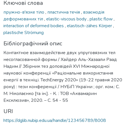
Ключові слова
пружно-в'язке тіло
,
пластична течія
,
взаємодія
деформованих тіл
,
elastic-viscous body
,
plastic flow
,
interaction of deformed bodies
,
elastisch-zähes Körper
,
plastische Strömung
Бібліографічний опис
Контактное взаимодействие двух упруговязких тел
несогласованной формы / Хайдер Аль-Хазаали Раад
Надим // Збірник тез доповідей XVІ Міжнародної
наукової конференції «Раціональне використання
енергії в техніці. TechEnergy 2020» (19-22 травня 2020
року) : тези конференції / НУБіП України ; орг. ком.: С.
М. Ніколаєнко [та ін.]. - К. : ТОВ «Аквамарин
Ексклюзив», 2020. – С. 54 - 55
URI
https://dglib.nubip.edu.ua/handle/123456789/8008