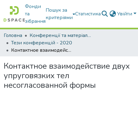
Фонди
Пошук за
та
Статистика
Увійти
критеріями
зібрання
Головна
Конференції та матеріали конференцій
Тези конференцій - 2020
Контактное взаимодействие двух упруговязких тел несогласованной формы
Контактное взаимодействие двух
упруговязких тел
несогласованной формы