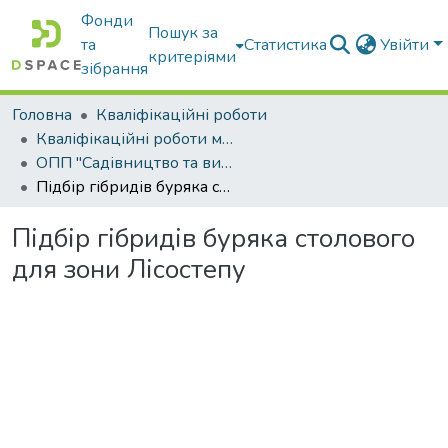
Фонди
Пошук за
та
Статистика
Увійти
критеріями
зібрання
Головна
Кваліфікаційні роботи
Кваліфікаційні роботи магістрів
ОПП "Садівництво та виноградарство"
Підбір гібридів буряка столового для зони Лісостепу
Підбір гібридів буряка столового
для зони Лісостепу