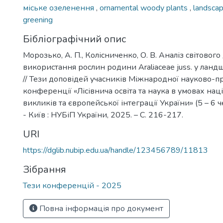
міське озеленення
,
ornamental woody plants
,
landsca
greening
Бібліографічний опис
Морозько, А. П., Колісниченко, О. В. Аналіз світового
використання рослин родини Araliaceae juss. у лан
// Тези доповідей учасників Міжнародної науково-п
конференції «Лісівнича освіта та наука в умовах на
викликів та європейської інтеграції України» (5 – 6 
- Київ : НУБіП України, 2025. – С. 216-217.
URI
https://dglib.nubip.edu.ua/handle/123456789/11813
Зібрання
Тези конференцій - 2025
Повна інформація про документ