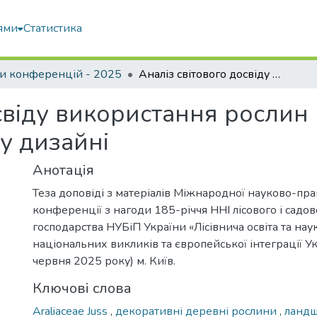
ями
Статистика
и конференцій - 2025
Аналіз світового досвіду використання рослин родини Araliaceae juss. у ландшафтному дизайні
свіду використання рослин 
у дизайні
Анотація
Теза доповіді з матеріалів Міжнародної науково-пра
конференції з нагоди 185-річчя ННІ лісового і садо
господарства НУБіП України «Лісівнича освіта та нау
національних викликів та європейської інтеграції Ук
червня 2025 року) м. Київ.
Ключові слова
Araliaceae Juss
,
декоративні деревні рослини
,
ланд