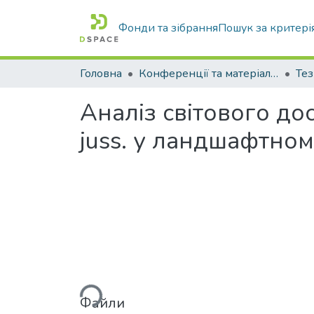
Фонди та зібрання
Пошук за критері
Головна
Конференції та матеріали конференцій
Тез
Аналіз світового до
juss. у ландшафтном
Вантажиться...
Файли