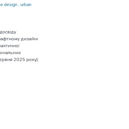
pe design
,
urban
 досвіду
дшафтному дизайні
рактичної
ціональних
червня 2025 року).