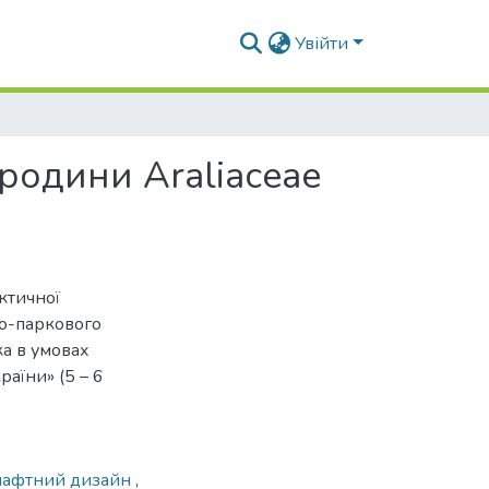
Увійти
родини Araliaceae
ктичної
во-паркового
ка в умовах
раїни» (5 – 6
шафтний дизайн
,