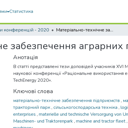
ями
Статистика
и конференцій - 2020
Матеріально-технічне забезпечення аграрних підприємств
не забезпечення аграрних 
Анотація
В статті представлені тези доповідей учасників XVІ
наукової конференції «Раціональне використання ене
TechEnergy 2020».
Ключові слова
матеріально-технічне забезпечення підприємств
,
м
тракторний парк
,
сільськогосподарська техніка
,
logi
enterprises
,
materielle und technische Versorgung von 
Maschinen- und Traktorenpark
,
machine and tractor fleet