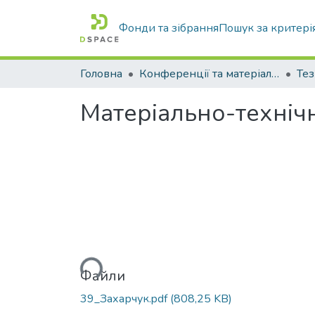
Фонди та зібрання
Пошук за критері
Головна
Конференції та матеріали конференцій
Тез
Матеріально-техніч
Вантажиться...
Файли
39_Захарчук.pdf
(808,25 KB)