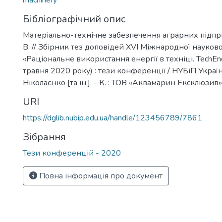
machinery
Бібліографічний опис
Матеріально-технічне забезпечення аграрних підпр
В. // Збірник тез доповідей XVІ Міжнародної науков
«Раціональне використання енергії в техніці. TechE
травня 2020 року) : тези конференції / НУБіП України 
Ніколаєнко [та ін.]. - К. : ТОВ «Аквамарин Ексклюзив»,
URI
https://dglib.nubip.edu.ua/handle/123456789/7861
Зібрання
Тези конференцій - 2020
Повна інформація про документ