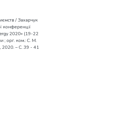
иємств / Захарчук
ої конференції
nergy 2020» (19-22
; орг. ком.: С. М.
 2020. – С. 39 - 41