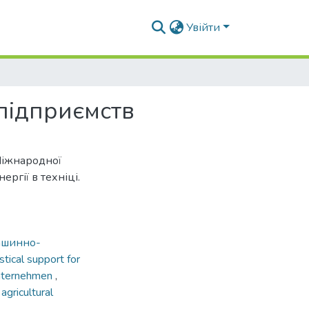
Увійти
підприємств
 Міжнародної
ргії в техніці.
ашинно-
stical support for
Unternehmen
,
,
agricultural