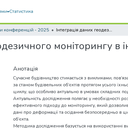
ями
Статистика
и конференцій - 2025
Інтеграція даних геодезичного моніторингу в інформаційні моделі будівель (BIM)
одезичного моніторингу в 
Анотація
Сучасне будівництво стикається з викликами, пов’я
за станом будівельних об’єктів протягом усього їхнь
циклу, що особливо актуально в умовах складних поді
Актуальність дослідження полягає у необхідності р
ефективного підходу до моніторингу, який дозволив
дані про деформації та осідання безпосередньо в 
об’єкта.
Методика дослідження базується на використанні в