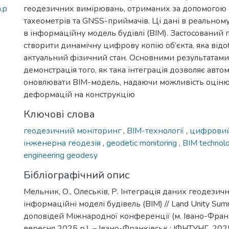
.p
геодезичних вимірювань, отриманих за допомогою
тахеометрів та GNSS-приймачів. Ці дані в реальному
в інформаційну модель будівлі (BIM). Застосований 
створити динамічну цифрову копію об’єкта, яка від
актуальний фізичний стан. Основними результатами
демонстрація того, як така інтеграція дозволяє авто
оновлювати BIM-модель, надаючи можливість оціню
деформацій на конструкцію
Ключові слова
геодезичний моніторинг
,
BIM-технології
,
цифровий
інженерна геодезія
,
geodetic monitoring
,
BIM technol
engineering geodesy
Бібліографічний опис
Мельник, О., Олеськів, Р. Інтеграція даних геодезич
інформаційні моделі будівель (BIM) // Land Unity Sum
доповідей Міжнародної конференції (м. Івано-Фран
вересня 2025 р.). – Івано-Франківськ : ІФНТУНГ, 2025