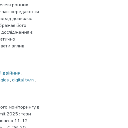
 електронних
 часі передаються
підхід дозволяє
ображає його
 дослідження є
матично
вати вплив
 двійник
,
ogies
,
digital twin
,
ного моніторингу в
mit 2025 : тези
ківськ 11-12
. – С. 26-30.