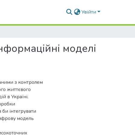
Увійти
інформаційні моделі
заними з контролем
ого життєвого
й в Україні.
озробки
 би інтегрувати
цифрову модель
исокоточних