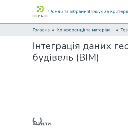
Фонди та зібрання
Пошук за критері
Головна
Конференції та матеріали конференцій
Тез
Інтеграція даних ге
будівель (BIM)
Вантажиться...
Файли