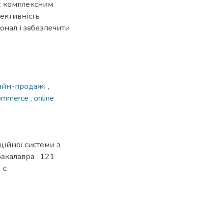
є комплексним
ективність
онал і забезпечити
айн-продажі
,
ommerce
,
online
ійної системи з
бакалавра : 121
 с.