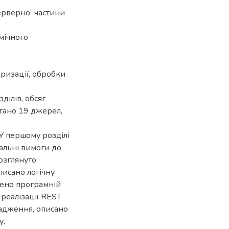
ерверної частини
мічного
неризації, обробки
ділів, обсяг
стано 19 джерел,
 У першому розділі
альні вимоги до
озглянуто
писано логічну
чено програмній
 реалізації REST
адження, описано
у.