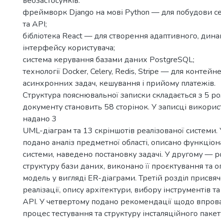
вебзастосунків:
фреймворк Django на мові Python — для побудови с
та API;
бібліотека React — для створення адаптивного, дина
інтерфейсу користувача;
система керування базами даних PostgreSQL;
технології Docker, Celery, Redis, Stripe — для контей
асинхронних задач, кешування і прийому платежів.
Структура пояснювальної записки складається з 5 роз
документу становить 58 сторінок. У записці викори
надано 3
UML-діаграм та 13 скріншотів реалізованої системи.
подано аналіз предметної області, описано функціон
системи, наведено постановку задачі. У другому — р
структуру бази даних, виконано її проєктування та о
модель у вигляді ER-діаграми. Третій розділ присвя
реалізації, опису архітектури, вибору інструментів та
API. У четвертому подано рекомендації щодо впров
процес тестування та структуру інсталяційного пакет