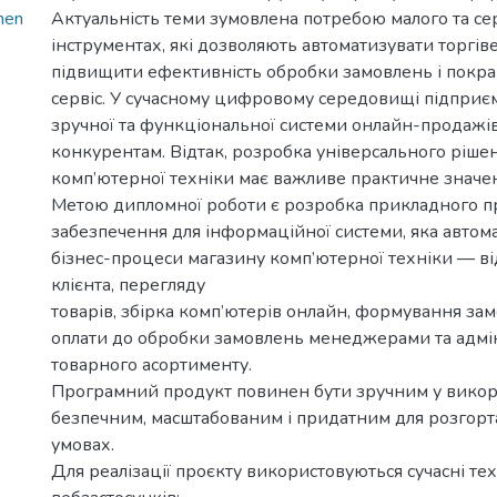
hen
Актуальність теми зумовлена потребою малого та се
інструментах, які дозволяють автоматизувати торгів
підвищити ефективність обробки замовлень і покр
сервіс. У сучасному цифровому середовищі підприєм
зручної та функціональної системи онлайн-продажів
конкурентам. Відтак, розробка універсального ріше
комп’ютерної техніки має важливе практичне значе
Метою дипломної роботи є розробка прикладного 
забезпечення для інформаційної системи, яка автом
бізнес-процеси магазину комп’ютерної техніки — ві
клієнта, перегляду
товарів, збірка комп’ютерів онлайн, формування зам
оплати до обробки замовлень менеджерами та адмі
товарного асортименту.
Програмний продукт повинен бути зручним у викор
безпечним, масштабованим і придатним для розгорт
умовах.
Для реалізації проєкту використовуються сучасні те