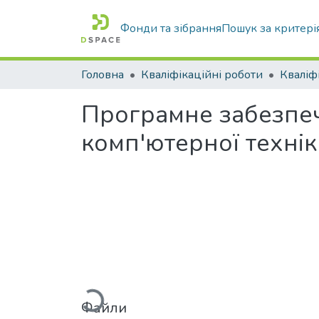
Фонди та зібрання
Пошук за критері
Головна
Кваліфікаційні роботи
Програмне забезпеч
комп'ютерної техні
Вантажиться...
Файли