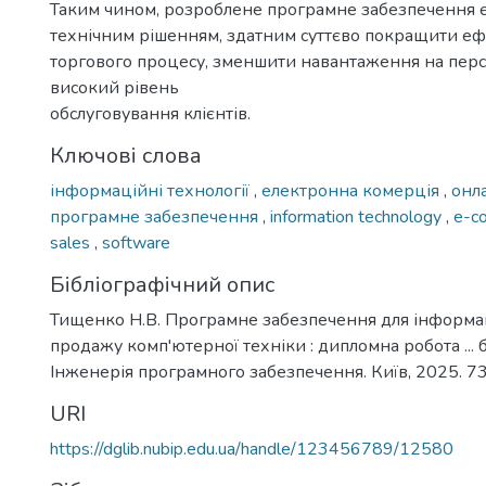
Таким чином, розроблене програмне забезпечення 
технічним рішенням, здатним суттєво покращити еф
торгового процесу, зменшити навантаження на перс
високий рівень
обслуговування клієнтів.
Ключові слова
інформаційні технології
,
електронна комерція
,
онл
програмне забезпечення
,
information technology
,
e-c
sales
,
software
Бібліографічний опис
Тищенко Н.В. Програмне забезпечення для інформац
продажу комп'ютерної техніки : дипломна робота ... 
Інженерія програмного забезпечення. Київ, 2025. 73
URI
https://dglib.nubip.edu.ua/handle/123456789/12580