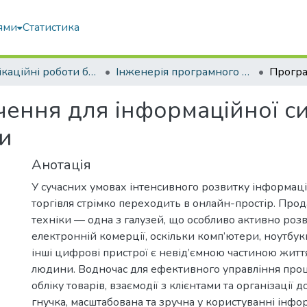
ями
Статистика
Кваліфікаційні роботи бакалаврів
Інженерія програмного забезпечення
ення для інформаційної с
ки
Анотація
У сучасних умовах інтенсивного розвитку інформац
торгівля стрімко переходить в онлайн-простір. Про
техніки — одна з галузей, що особливо активно розв
електронній комерції, оскільки комп’ютери, ноутбук
інші цифрові пристрої є невід’ємною частиною життя
людини. Водночас для ефективного управління про
обліку товарів, взаємодії з клієнтами та організації 
гнучка, масштабована та зручна у користуванні інфо