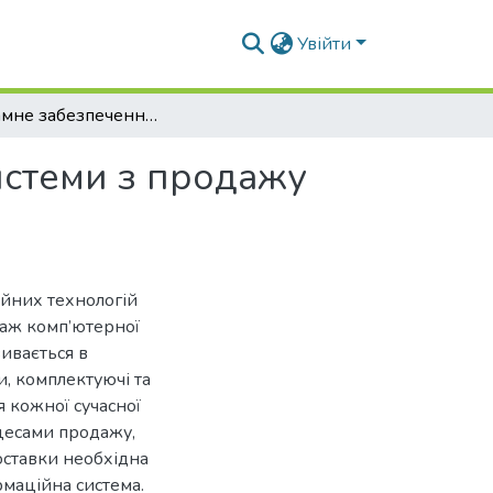
Увійти
Програмне забезпечення для інформаційної системи з продажу комп'ютерної техніки
истеми з продажу
ійних технологій
даж комп’ютерної
ивається в
и, комплектуючі та
 кожної сучасної
цесами продажу,
доставки необхідна
рмаційна система.