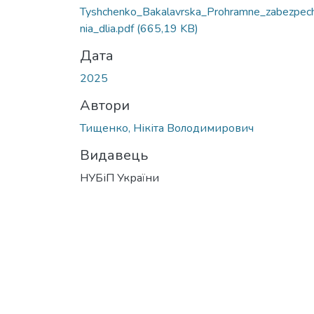
Tyshchenko_Bakalavrska_Prohramne_zabezpec
nia_dlia.pdf
(665,19 KB)
Дата
2025
Автори
Тищенко, Нікіта Володимирович
Видавець
НУБіП України