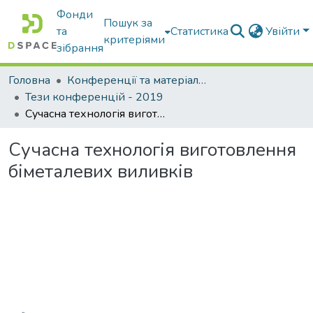
Фонди
Пошук за
та
Статистика
Увійти
критеріями
зібрання
Головна
Конференції та матеріали конференцій
Тези конференцій - 2019
Сучасна технологія виготовлення біметалевих виливків
Сучасна технологія виготовлення
біметалевих виливків
Вантажиться...