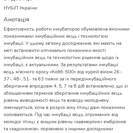
НУБіП України
Анотація
Ефективність роботи інкубаторію обумовлена якісними
показниками інкубаційних яєць і технологією
інкубації. У цьому зв’язку дослідження, які мають на
меті встановити оптимальні показники якості
інкубаційних яєць та технологічні рішення щодо їх
інкубації, є актуальними. За результатами інкубації
яєць м’ясного кросу «Кобб-500» від курей віком 26-,
37-, 48-, 51- та 63 тижні за їх передінкубаційного
зберігання впродовж 4, 5, 7 та 8 діб встановлено, що зі
збільшенням термінів зберігання інкубаційних яєць
рівень виводимості яєць та виводу молодняку
зменшується, хоча в розрізі віку птиці дані показники
коливаються. Під час інкубації яєць, отриманих від
молодої птиці, є вищим рівень «завмерлих» ембріонів
та «задохликів», порівняно з іншими дослідними