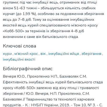
групами; під час інкубації яєць, отриманих від птиці
віком 51–63 тижні – збільшується кількість слабких
курчат (до 1,99 %), особливо за подовження зберігання
яєць до 7–8 діб. Тому за оцінювання інкубаційних
якостей яєць курей спеціалізованого м’ясного кросу
«Кобб-500» за термінів їх зберігання 4–8 діб
визначним є саме вік батьківського стада.
Ключові слова
кури
,
м’ясний крос
,
вік
,
інкубаційні яйця
,
зберігання
,
інкубаційні якості
Бібліографічний опис
Вечеря Ю.О., Прокопенко Н.П., Базиволяк С.М.
Ефективність інкубації яєць курей батьківського стада
кросу «Кобб-500» залежно від віку птиці і тривалості
зберігання / Ю.О. Вечеря, Н.П. Прокопенко, С.М.
Базиволяк // Тваринництво та технології харчових
продуктів. - К. : НУБіП України, 2019. - Том 10, № 3. - С.