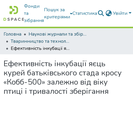
Фонди
Пошук за
та
Статистика
Увійти
критеріями
зібрання
Головна
Наукові журнали та збірники видань
Тваринництво та технології харчових продуктів
Ефективність інкубації яєць курей батьківського стада кросу «Кобб-500» залежно від віку птиці і тривалості зберігання
Ефективність інкубації яєць
курей батьківського стада кросу
«Кобб-500» залежно від віку
птиці і тривалості зберігання