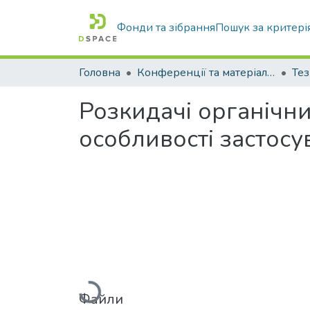
Фонди та зібрання
Пошук за критері
Головна
Конференції та матеріали конференцій
Тез
Розкидачі органічни
особливості застос
Вантажиться...
Файли