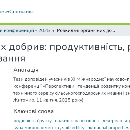
ями
Статистика
и конференцій - 2025
Розкидачі органічних добрив: продуктивність, різновиди та особливості застосування
х добрив: продуктивність, 
ування
Анотація
Тези доповідей учасників XI Міжнародної науково-п
конференції «Перспективи і тенденції розвитку кон
технічного сервісу сільськогосподарських машин і зн
Житомир, 11 квітня, 2025 року)
Ключові слова
родючість ґрунту
,
поживні властивості
,
джерело ко
купа мікроелементів
,
soil fertility
,
nutritional propertie