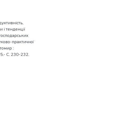
дуктивність,
и і тенденції
огосподарських
ауково-практичної
томир :
.- С. 230-232.