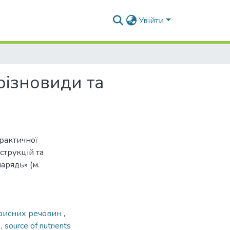
Увійти
різновиди та
рактичної
струкцій та
арядь» (м.
рисних речовин
,
s
,
source of nutrients