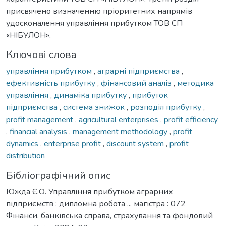
присвячено визначенню пріоритетних напрямів
удосконалення управління прибутком ТОВ СП
«НІБУЛОН».
Ключові слова
управління прибутком
,
аграрні підприємства
,
ефективність прибутку
,
фінансовий аналіз
,
методика
управління
,
динаміка прибутку
,
прибуток
підприємства
,
система знижок
,
розподіл прибутку
,
profit management
,
agricultural enterprises
,
profit efficiency
,
financial analysis
,
management methodology
,
profit
dynamics
,
enterprise profit
,
discount system
,
profit
distribution
Бібліографічний опис
Южда Є.О. Управління прибутком аграрних
підприємств : дипломна робота ... магістра : 072
Фінанси, банківська справа, страхування та фондовий