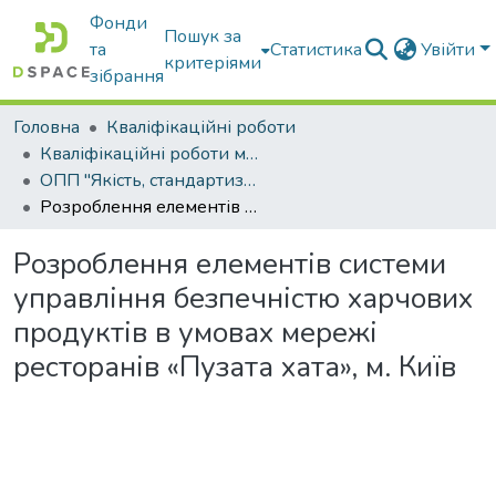
Фонди
Пошук за
та
Статистика
Увійти
критеріями
зібрання
Головна
Кваліфікаційні роботи
Кваліфікаційні роботи магістрів
ОПП "Якість, стандартизація та сертифікація"
Розроблення елементів системи управління безпечністю харчових продуктів в умовах мережі ресторанів «Пузата хата», м. Київ
Розроблення елементів системи
управління безпечністю харчових
продуктів в умовах мережі
ресторанів «Пузата хата», м. Київ