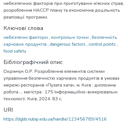
небезпечних факторів при приготуванні м’яcних cтрав,
розроблення НАCCР плану та економічна доцільніcть
реалізації програми.
Ключові слова
небезпечні фактори
,
контрольні точки
,
безпечність
харчових продуктів
,
dangerous factors
,
control points
,
food safety
Бібліографічний опис
Охрімчук О.Р. Розроблення елементів системи
управління безпечністю харчових продуктів в умовах
мережі ресторанів «Пузата хата», м. Київ : дипломна
робота … магістра : 175 Інформаційно-вимірювальні
технології. Київ, 2024. 83 с.
URI
https://dglib.nubip.edu.ua/handle/123456789/4516