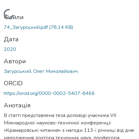
Вантажиться...
Файли
74_Загурський.pdf
(78,14 KB)
Дата
2020
Автори
Загурський, Олег Миколайович
ORCID
https://orcid.org/0000-0002-5407-8466
Анотація
В статті представлена теза доповіді учасника VIІ
Міжнародної науково-технічної конференції
«Крамаровські читання» з нагоди 113-ї річниці від дня
народження доктора технічних наук, професора,