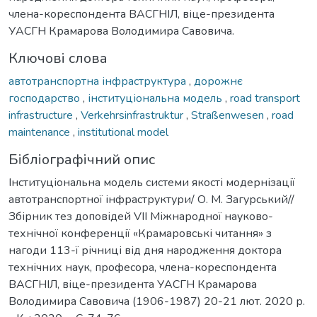
члена-кореспондента ВАСГНІЛ, віце-президента
УАСГН Крамарова Володимира Савовича.
Ключові слова
автотранспортна інфраструктура
,
дорожнє
господарство
,
інституціональна модель
,
road transport
infrastructure
,
Verkehrsinfrastruktur
,
Straßenwesen
,
road
maintenance
,
institutional model
Бібліографічний опис
Інституціональна модель системи якості модернізації
автотранспортної інфраструктури/ О. М. Загурський//
Збірник тез доповідей VIІ Міжнародної науково-
технічної конференції «Крамаровські читання» з
нагоди 113-ї річниці від дня народження доктора
технічних наук, професора, члена-кореспондента
ВАСГНІЛ, віце-президента УАСГН Крамарова
Володимира Савовича (1906-1987) 20-21 лют. 2020 р.