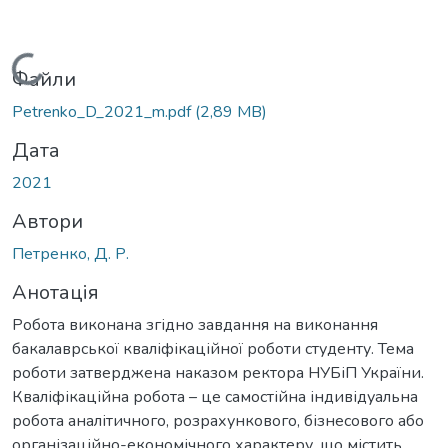
Вантажиться...
Файли
Petrenko_D_2021_m.pdf
(2,89 MB)
Дата
2021
Автори
Петренко, Д. Р.
Анотація
Робота виконана згідно завдання на виконання
бакалаврської кваліфікаційної роботи студенту. Тема
роботи затверджена наказом ректора НУБіП України.
Кваліфікаційна робота – це самостійна індивідуальна
робота аналітичного, розрахункового, бізнесового або
організаційно-економічного характеру, що містить