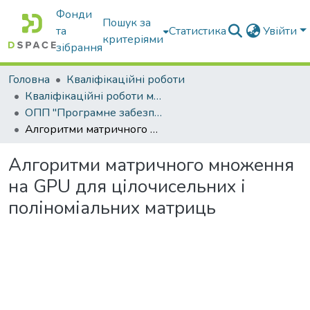
Фонди
Пошук за
та
Статистика
Увійти
критеріями
зібрання
Головна
Кваліфікаційні роботи
Кваліфікаційні роботи магістрів
ОПП "Програмне забезпечення інформаційних систем"
Алгоритми матричного множення на GPU для цілочисельних і поліноміальних матриць
Алгоритми матричного множення
на GPU для цілочисельних і
поліноміальних матриць