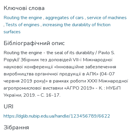
Ключові слова
Routing the engine
,
aggregates of cars
,
service of machines
,
Tests of engines
,
increasing the durability of friction
surfaces
Бібліографічний опис
Routing the engine - the seal of its durability / Pavlo S.
Popyk// Збірник тез доповідей VІІ-ї Міжнародної
наукової конференції «Інноваційне забезпечення
виробництва органічної продукції в АПК» (04-07
червня 2019 року)» в рамках роботи XXXI Міжнародної
агропромислової виставки «АГРО 2019» - К. : НУБіП
України, 2019. – С. 16-17.
URI
https://dglib.nubip.edu.ua/handle/123456789/6622
Зібрання