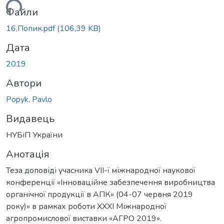
иться...
Файли
16,Попик.pdf
(106,39 KB)
Дата
2019
Автори
Popyk, Pavlo
Видавець
НУБіП України
Анотація
Теза доповіді учасника VІІ-ї міжнародної наукової
конференції «Інноваційне забезпечення виробництва
органічної продукції в АПК» (04-07 червня 2019
року)» в рамках роботи XXXI Міжнародної
агропромислової виставки «АГРО 2019».