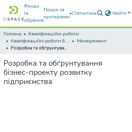
Фонди
Пошук за
та
Статистика
Увійти
критеріями
зібрання
Головна
Кваліфікаційні роботи
Кваліфікаційні роботи бакалаврів
Менеджмент
Розробка та обґрунтування бізнес-проекту розвитку підприємства
Розробка та обґрунтування
бізнес-проекту розвитку
підприємства