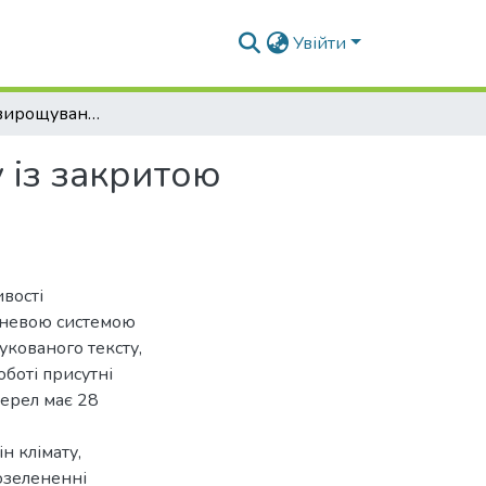
Увійти
Особливості вирощування садивного матеріалу із закритою кореневою системою на прикладі Гортензії
 із закритою
вості
еневою системою
укованого тексту,
оботі присутні
ерел має 28
н клімату,
 озелененні