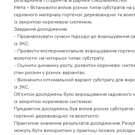
розсадників і студентів аграрних спеціальностей.
Мета – Встановити вплив різних типів субстратів на р
садивного матеріалу гортензії деревовидної та воло
із закритою кореневою системою.
Завдання дослідження:
- Проаналізувати сучасні підходи до вирощування с
із ЗКС;
- Провести експериментальне вирощування гортензі
волотистої на чотирьох типах субстрату;
- Оцінити динаміку росту, розвиток кореневої систе
стан рослин у різних варіантах;
- Визначити оптимальний варіант субстрату для вир
із ЗКС.
Об’єктом досліджень було вирощування садивного ма
із закритою кореневою системою.
Предметом досліджень був вплив різних субстратів н
гортензії деревовидної та волотистої.
Практичне значення результатів дослідження: Резу
можуть бути використані у практиці лісових розсадн