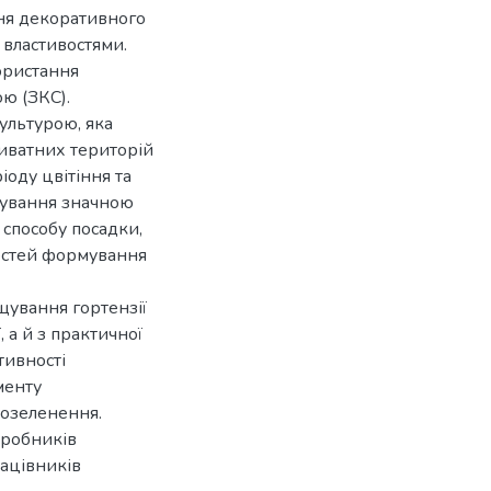
ня декоративного
властивостями.
ористання
ю (ЗКС).
ультурою, яка
риватних територій
оду цвітіння та
ощування значною
 способу посадки,
остей формування
щування гортензії
 а й з практичної
тивності
менту
 озеленення.
иробників
рацівників