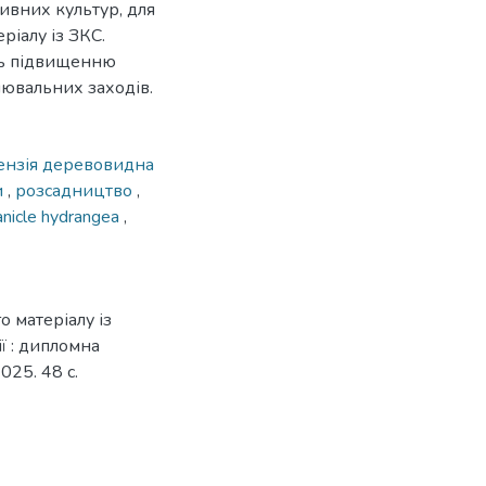
ивних культур, для
іалу із ЗКС.
ть підвищенню
нювальних заходів.
ензія деревовидна
и
,
розсадництво
,
anicle hydrangea
,
 матеріалу із
ї : дипломна
025. 48 с.