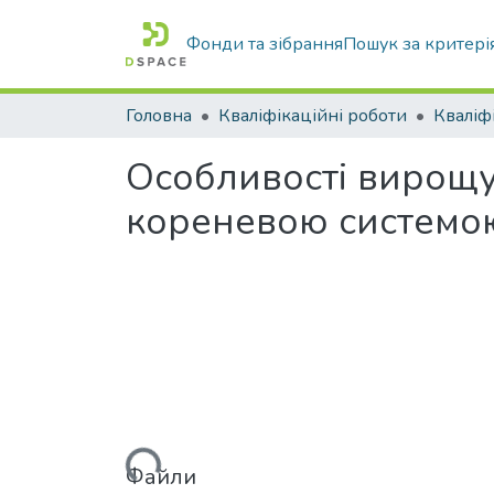
Фонди та зібрання
Пошук за критері
Головна
Кваліфікаційні роботи
Особливості вирощу
кореневою системою
Вантажиться...
Файли