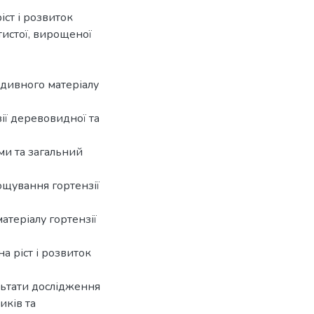
іст і розвиток
тистої, вирощеної
адивного матеріалу
ї деревовидної та
ми та загальний
ощування гортензії
теріалу гортензії
а ріст і розвиток
льтати дослідження
иків та