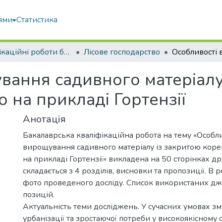
ями
Статистика
Кваліфікаційні роботи бакалаврів
Лісове господарство
вання садивного матеріалу
 на прикладі Гортензії
Анотація
Бакалаврська кваліфікаційна робота на тему «Особли
вирощування садивного матеріалу із закритою кор
на прикладі Гортензії» викладена на 50 сторінках др
складається з 4 розділів, висновки та пропозиції. В р
фото проведеного досліду. Список використаних дж
позицій.
Актуальність теми досліджень. У сучасних умовах змі
урбанізації та зростаючої потреби у високоякісному