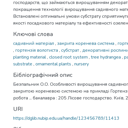
господарств, що займаються вирощуванням декорат
покращення технології вирощування садивного матер
Встановлені оптимальні умови субстрату сприятиму
якості посадкового матеріалу та ефективності озеле
Ключові слова
садивний матеріал
,
закрита коренева система
,
горт
,
гортензія волотиста
,
субстрат
,
декоративні рослин
planting material
,
closed root system
,
tree hydrangea
,
p
substrate
,
ornamental plants
,
nursery
Бібліографічний опис
Безпальник О.О. Особливості вирощування садивного
закритою кореневою системою на прикладі Гортензі
робота ... бакалавра : 205 Лісове господарство. Київ, 2
URI
https://dglib.nubip.edu.ua/handle/123456789/11413