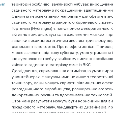
van
територій особливої важливості набуває вирощуван
садивного матеріалу з покращеними адаптаційними 
Одним із перспективних напрямів у цій сфері є вик
садивного матеріалу із закритою кореневою системо
Гортензія (Hydrangea) є популярною декоративною к
активно використовується в озелененні міських і п
завдяки високим естетичним якостям, тривалому пері
різноманітністю сортів. Проте ефективність її вир
мірою залежить від типу субстрату, умов утримання і
що зумовлює потребу у глибшому вивченні особлив
якісного садивного матеріалу саме із ЗКС.
Дослідження, спрямовані на оптимізацію умов виро
у контейнерах, є актуальними не лише з теоретичної,
точки зору, вони можуть сприяти підвищенню ефек
розсадницького виробництва, розширенню асорти
декоративних рослин та вдосконаленню технологій
Отримані результати можуть бути корисними для в
посадкового матеріалу, ландшафтних дизайнерів, п