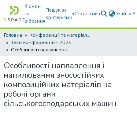
Фонди
Пошук за
та
Статистика
Увійти
критеріями
зібрання
Головна
Конференції та матеріали конференцій
Тези конференцій - 2025
Особливості наплавлення і напилювання зносостійких композиційних матеріалів на робочі органи сільськогосподарських машин
Особливості наплавлення і
напилювання зносостійких
композиційних матеріалів на
робочі органи
сільськогосподарських машин