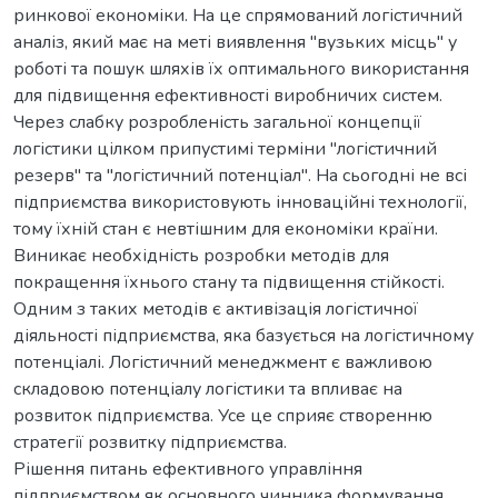
ринкової економіки. На це спрямований логістичний
аналіз, який має на меті виявлення "вузьких місць" у
роботі та пошук шляхів їх оптимального використання
для підвищення ефективності виробничих систем.
Через слабку розробленість загальної концепції
логістики цілком припустимі терміни "логістичний
резерв" та "логістичний потенціал". На сьогодні не всі
підприємства використовують інноваційні технології,
тому їхній стан є невтішним для економіки країни.
Виникає необхідність розробки методів для
покращення їхнього стану та підвищення стійкості.
Одним з таких методів є активізація логістичної
діяльності підприємства, яка базується на логістичному
потенціалі. Логістичний менеджмент є важливою
складовою потенціалу логістики та впливає на
розвиток підприємства. Усе це сприяє створенню
стратегії розвитку підприємства.
Рішення питань ефективного управління
підприємством як основного чинника формування