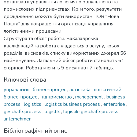
організації управління логістичною діяльністю на
промислових підприємствах. Крім того, результати
дослідження можуть бути використані ТОВ "Нова
Пошта" для покращення організації управління
логістичними процесами.
Структура та обсяг роботи. Бакалаврська
кваліфікаційна робота складається з вступу, трьох
розділів, висновків, списку використаних джерел 56
найменувань. Загальний обсяг роботи становить 61
сторінок. Робота містить 9 рисунків і 7 таблиць.
Ключові слова
управління
,
бізнес-процес
,
логістика
,
логістичний
бізнес-процес
,
підприємство
,
management
,
business
process
,
logistics
,
logistics business process
,
enterprise
,
geschäftsprozess
,
logistik
,
logistik-geschäftsprozess
,
unternehmen
Бібліографічний опис