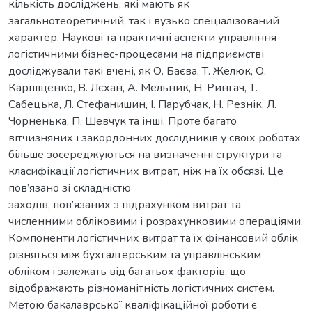
кількість досліджень, які мають як
загальнотеоретичний, так і вузько спеціалізований
характер. Наукові та практичні аспекти управління
логістичними бізнес-процесами на підприємстві
досліджували такі вчені, як О. Баєва, Т. Желюк, О.
Карпіщенко, В. Лєхан, А. Мельник, Н. Рингач, Т.
Сабецька, Л. Стефанишин, І. Парубчак, Н. Резнік, Л.
Чорненька, П. Шевчук та інші. Проте багато
вітчизняних і закордонних дослідників у своїх роботах
більше зосереджуються на визначенні структури та
класифікації логістичних витрат, ніж на їх обсязі. Це
пов’язано зі складністю
заходів, пов’язаних з підрахунком витрат та
численними обліковими і розрахунковими операціями.
Компоненти логістичних витрат та їх фінансовий облік
різняться між бухгалтерським та управлінським
обліком і залежать від багатьох факторів, що
відображають різноманітність логістичних систем.
Метою бакалаврської кваліфікаційної роботи є