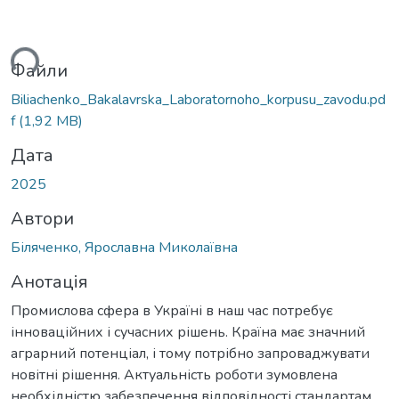
ься...
Файли
Biliachenko_Bakalavrska_Laboratornoho_korpusu_zavodu.pd
f
(1,92 MB)
Дата
2025
Автори
Біляченко, Ярославна Миколаївна
Анотація
Промислова сфера в Україні в наш час потребує
інноваційних і сучасних рішень. Країна має значний
аграрний потенціал, і тому потрібно запроваджувати
новітні рішення. Актуальність роботи зумовлена
необхідністю забезпечення відповідності стандартам