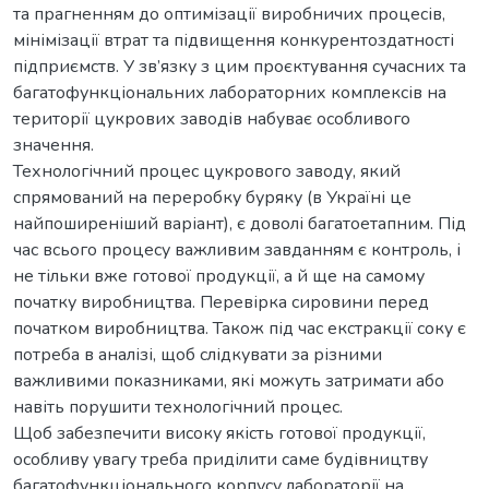
та прагненням до оптимізації виробничих процесів,
мінімізації втрат та підвищення конкурентоздатності
підприємств. У зв’язку з цим проєктування сучасних та
багатофункціональних лабораторних комплексів на
території цукрових заводів набуває особливого
значення.
Технологічний процес цукрового заводу, який
спрямований на переробку буряку (в Україні це
найпоширеніший варіант), є доволі багатоетапним. Під
час всього процесу важливим завданням є контроль, і
не тільки вже готової продукції, а й ще на самому
початку виробництва. Перевірка сировини перед
початком виробництва. Також під час екстракції соку є
потреба в аналізі, щоб слідкувати за різними
важливими показниками, які можуть затримати або
навіть порушити технологічний процес.
Щоб забезпечити високу якість готової продукції,
особливу увагу треба приділити саме будівництву
багатофункціонального корпусу лабораторії на