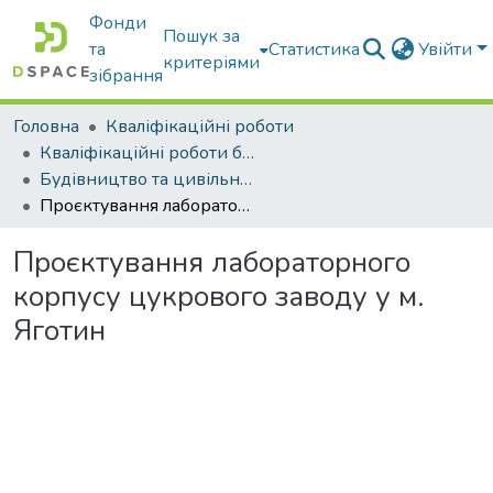
Фонди
Пошук за
та
Статистика
Увійти
критеріями
зібрання
Головна
Кваліфікаційні роботи
Кваліфікаційні роботи бакалаврів
Будівництво та цивільна інженерія
Проєктування лабораторного корпусу цукрового заводу у м. Яготин
Проєктування лабораторного
корпусу цукрового заводу у м.
Яготин