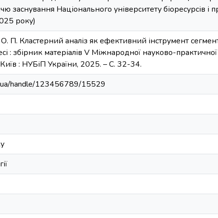
чю заснування Національного університету біоресурсів і 
2025 року)
й О. П. Кластерний аналіз як ефективний інструмент сегмен
несі : збірник матеріалів V Міжнародної науково-практичної
 Київ : НУБіП України, 2025. – С. 32-34.
edu.ua/handle/123456789/15529
ку
ії