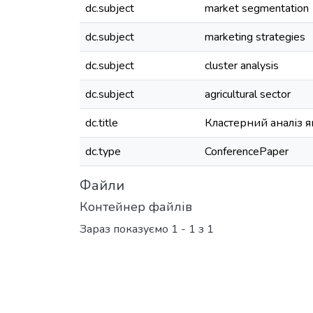
dc.subject
market segmentation
dc.subject
marketing strategies
dc.subject
cluster analysis
dc.subject
agricultural sector
dc.title
Кластерний аналіз 
dc.type
ConferencePaper
Файли
Контейнер файлів
Зараз показуємо
1 - 1 з 1