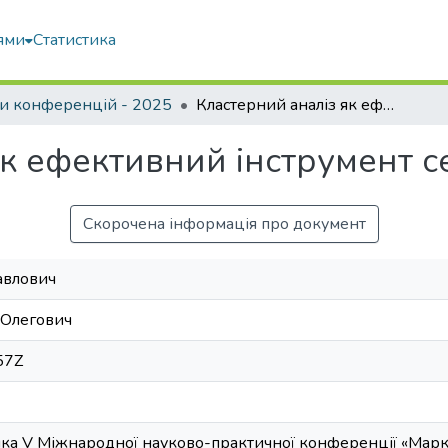
ями
Статистика
и конференцій - 2025
Кластерний аналіз як ефективний інструмент сегментації ринку
к ефективний інструмент с
Скорочена інформація про документ
авлович
 Олегович
57Z
ика V Міжнародної науково-практичної конференції «Маркет