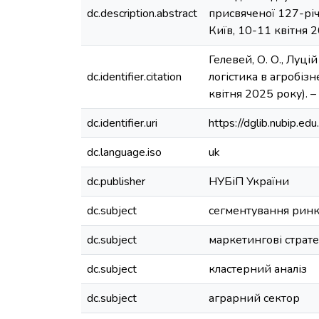
dc.description.abstract
присвяченої 127-річ
Київ, 10-11 квітня 
Гелевей, О. О., Луці
dc.identifier.citation
логістика в агробіз
квітня 2025 року). –
dc.identifier.uri
https://dglib.nubip.
dc.language.iso
uk
dc.publisher
НУБіП України
dc.subject
сегментування рин
dc.subject
маркетингові стратег
dc.subject
кластерний аналіз
dc.subject
аграрний сектор