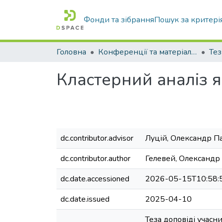
Фонди та зібрання
Пошук за критері
Головна
Конференції та матеріали конференцій
Тез
Кластерний аналіз я
dc.contributor.advisor
Луцій, Олександр П
dc.contributor.author
Гелевей, Олександр
dc.date.accessioned
2026-05-15T10:58:
dc.date.issued
2025-04-10
Теза доповіді учасн