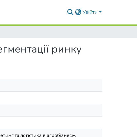
Увійти
егментації ринку
инг та логістика в агробізнесі»,