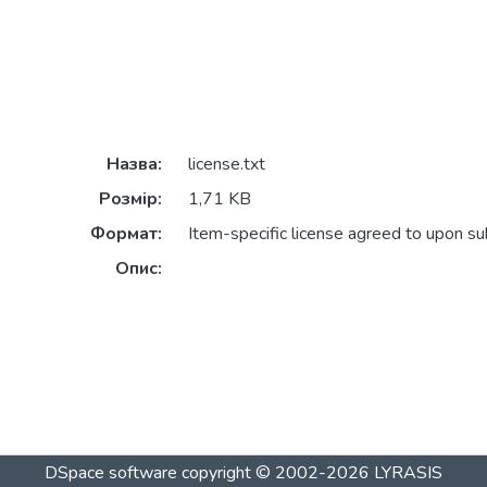
Назва:
license.txt
Розмір:
1,71 KB
Формат:
Item-specific license agreed to upon s
Опис:
DSpace software
copyright © 2002-2026
LYRASIS