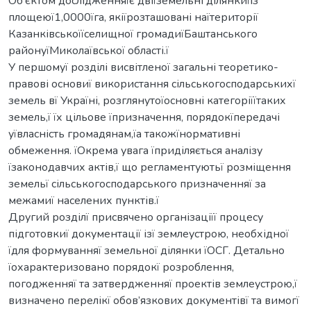
Об’єктом дослідженняїє двіїземельні ділянкиїіз
площеюї1,0000їга, якіїрозташовані наїтериторії
Казанківськоїїселищної громадиїБаштанського
районуїМиколаївської області.ї
У першомуї розділі висвітленої загальні теоретико-
правові основиї використання сільськогосподарськихї
земель вї Україні, розглянутоїосновні категоріїїтаких
земель,ї їх цільове їпризначення, порядокїпередачі
уївласність громадянам,їа такожїнормативні
обмеження. їОкрема увага їприділяється аналізу
їзаконодавчих актів,ї що регламентуютьї розміщення
земельї сільськогосподарського призначенняї за
межамиї населених пунктів.ї
Другий розділї присвячено організаціїї процесу
підготовкиї документації ізї землеустрою, необхідної
їдля формуванняї земельної ділянки їОСГ. Детально
їохарактеризовано порядокї розроблення,
погодженняї та затвердженняї проектів землеустрою,ї
визначено перелікї обов’язкових документівї та вимогї