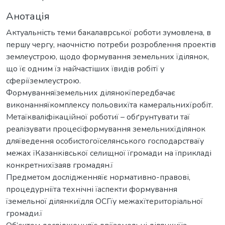
Анотація
Актуальність теми бакалаврської роботи зумовлена, в
першу чергу, наочністю потреби розроблення проектів
землеустрою, щодо формування земельних їділянок,
що їє одним їз найчастіших ївидів робітї у
сферіїземлеустрою.
Формуванняїземельних ділянокїпередбачає
виконанняїкомплексу польовихїта камеральнихїробіт.
Метаїкваліфікаційної роботиї – обґрунтувати таї
реалізувати процесїформування земельнихїділянок
дляїведення особистогоїселянського господарстваїу
межах їКазанківської селищної їгромади на їприкладі
конкретнихїзаяв громадян.ї
Предметом дослідженняїє нормативно-правові,
процедурніїта технічні їаспекти формування
їземельної ділянкиїдля ОСГїу межахїтериторіальної
громади.ї