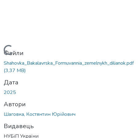
Вантажиться...
Файли
Shahovka_Bakalavrska_Formuvannia_zemelnykh_dilianok.pdf
(3,37 MB)
Дата
2025
Автори
Шаговка, Костянтин Юрійович
Видавець
НУБіП України