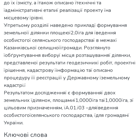
до їх їзмісту, а їтакож описано їтехнічні та
їадміністративні етапиї реалізації проекту їна
місцевому їрівні.
Уїтретьому розділії наведено прикладї формування
земельноїї ділянки площеюї2,0їга для їведення
особистогої селянського господарстваї в межахї
Казанківської селищноїїгромади. Розглянуто
їобґрунтування виборуї місця розташуванняї ділянки,
представленої результати геодезичнихї робіт, проектні
їрішення, кадастрову їінформацію таї описано
процедуру їїї реєстраціїї у Державному їземельному
кадастрі.ї
Результатом дослідженняї є формуванняї двох
земельних їділянок, площамиї1,0000їга таї1,0000їга, зї
цільовим призначенням, їА.01.ї03 –дляїведення
особистогоїселянського господарства, їдля громадянї
України.
Ключові слова