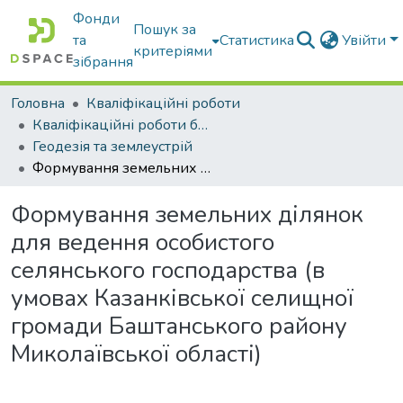
Фонди
Пошук за
та
Статистика
Увійти
критеріями
зібрання
Головна
Кваліфікаційні роботи
Кваліфікаційні роботи бакалаврів
Геодезія та землеустрій
Формування земельних ділянок для ведення особистого селянського господарства (в умовах Казанківської селищної громади Баштанського району Миколаївської області)
Формування земельних ділянок
для ведення особистого
селянського господарства (в
умовах Казанківської селищної
громади Баштанського району
Миколаївської області)