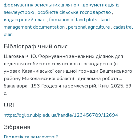
формування земельних ділянок
,
документація із
землеустрою
,
особисте сільське господарство
,
кадастровий план
,
formation of land plots
,
land
management documentation
,
personal agriculture
,
cadastral
plan
Бібліографічний опис
Шаговка К. Ю. Формування земельних ділянок для
ведення особистого селянського господарства (в
умовах Казанківської селищної громади Баштанського
району Миколаївської області) : дипломна робота ...
бакалавра : 193 Геодезія та землеустрій. Київ, 2025. 59
с.
URI
https://dglib.nubip.edu.ua/handle/123456789/12694
Зібрання
Геодезія та землеустрій