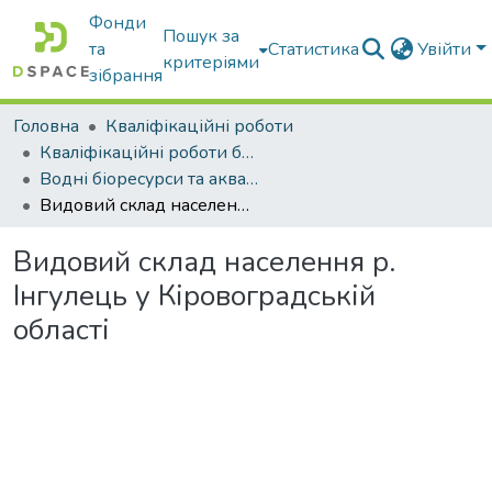
Фонди
Пошук за
та
Статистика
Увійти
критеріями
зібрання
Головна
Кваліфікаційні роботи
Кваліфікаційні роботи бакалаврів
Водні біоресурси та аквакультура
Видовий склад населення р. Інгулець у Кіровоградській області
Видовий склад населення р.
Інгулець у Кіровоградській
області