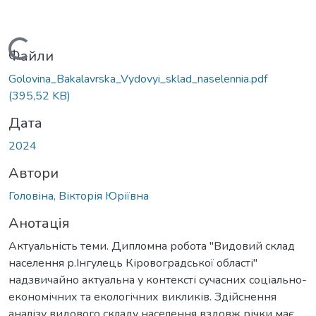
ажиться...
Файли
Golovina_Bakalavrska_Vydovyi_sklad_naselennia.pdf
(395,52 KB)
Дата
2024
Автори
Головіна, Вікторія Юріївна
Анотація
Актуальність теми. Дипломна робота "Видовий склад
населення р.Інгулець Кіровоградської області"
надзвичайно актуальна у контексті сучасних соціально-
економічних та екологічних викликів. Здійснення
аналізу видового складу населення вздовж річки має