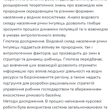
розширенню теоретичних знань про взаємодію між
природним середовищем та різними формами
населення у водних екосистемах. Аналіз видового
складу населення річки Інгулець дозволить глибше
зрозуміти процеси динаміки популяцій та їх взаємодію
в умовах антропогенного впливу.
Гіпотеза дослідження. Видовий склад населення річки
Інгулець піддається впливу як природних, так і
антропогенних факторів, що призводить до змін в
структурі та динаміці рибниць. Гіпотеза передбачає,
що вивчення цих взаємодій дозволить отримати
інформацію про вплив людської діяльності на водні
ресурси та біорізноманіття регіону, а також надасть
підґрунтя для розробки раціональних стратегій
управління рибним господарством та збереженням
екосистеми річкового басейну.
Методи дослідження. В процесі написання курсової
роботи була використана система загальнонаукових та