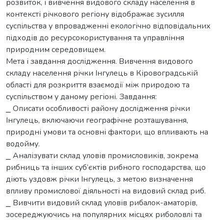
розвиток, і вивчення видового складу населення в
контексті річкового регіону відображає зусилля
суспільства у впровадженні екологічно відповідальних
підходів до ресурсокористування та управління
природним середовищем.
Мета і завдання дослідження. Вивчення видового
складу населення річки Інгулець в Кіровоградській
області для розкриття взаємодії між природою та
суспільством у даному регіоні. Завдання:
⎯ Описати особливості району дослідження річки
Інгулець, включаючи географічне розташування,
природні умови та основні фактори, що впливають на
водойму.
⎯ Аналізувати склад уловів промисловиків, зокрема
рибниць та інших суб’єктів рибного господарства, що
діють уздовж річки Інгулець, з метою визначення
впливу промислової діяльності на видовий склад риб.
⎯ Вивчити видовий склад уловів рибалок-аматорів,
зосереджуючись на популярних місцях риболовлі та