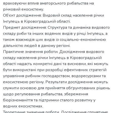
враховуючи вплив аматорського рибальства на
річковий екосистему.
Об’єкт дослідження: Видовий склад населення річки
Інгулець в Кіровоградській області.
Предмет дослідження: Структура та динаміка видового
складу риби та інших водяних видів у річці Інгулець, а
також взаємодія цих видів із соціально-економічною
діяльністю людей в даному регіоні.
Практичне значення роботи. Дослідження видового
складу населення річки Інгулець в Кіровоградській
області надасть конкретні дані та висновки, які можуть
бути використані при розробці ефективних стратегій
управління рибним господарством, водоресурсами та
екосистемою регіону. Результати дослідження можуть
служити основою для прийняття обґрунтованих рішень
щодо регулювання рибальства, збереження
біорізноманіття та підтримки сталого розвитку у
водних екосистемах.
Теоретичне значення роботи. Дослідження сприятиме