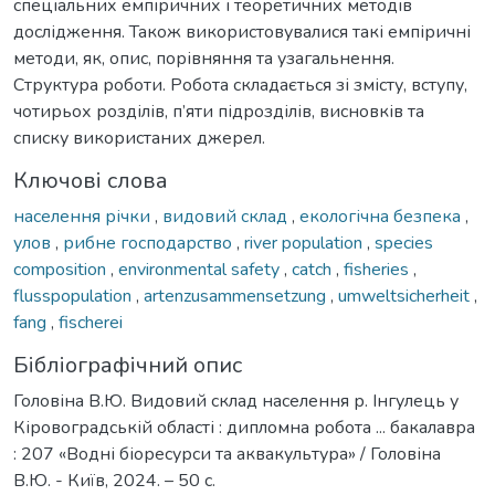
спеціальних емпіричних і теоретичних методів
дослідження. Також використовувалися такі емпіричні
методи, як, опис, порівняння та узагальнення.
Структура роботи. Робота складається зі змісту, вступу,
чотирьох розділів, п’яти підрозділів, висновків та
списку використаних джерел.
Ключові слова
населення річки
,
видовий склад
,
екологічна безпека
,
улов
,
рибне господарство
,
river population
,
species
composition
,
environmental safety
,
catch
,
fisheries
,
flusspopulation
,
artenzusammensetzung
,
umweltsicherheit
,
fang
,
fischerei
Бібліографічний опис
Головіна В.Ю. Видовий склад населення р. Інгулець у
Кіровоградській області : дипломна робота ... бакалавра
: 207 «Водні біоресурси та аквакультура» / Головіна
В.Ю. - Київ, 2024. – 50 с.