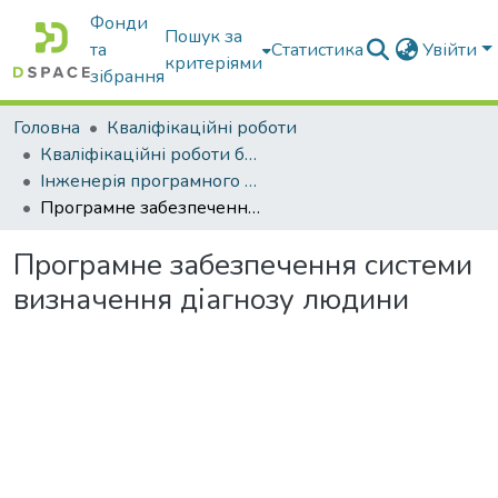
Фонди
Пошук за
та
Статистика
Увійти
критеріями
зібрання
Головна
Кваліфікаційні роботи
Кваліфікаційні роботи бакалаврів
Інженерія програмного забезпечення
Програмне забезпечення системи визначення діагнозу людини
Програмне забезпечення системи
визначення діагнозу людини