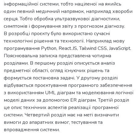
інформаційної системи, тобто націленої на якийсь
один певний медичний напрямок, наприклад хвороби
серця. Тобто обробка ультразвукової діагностики,
симптомів і формування звіту з прогнозом діагнозу.
В розробці проєкту було використано сучасні
технологічні рішення та технології. Наприклад мову
програмування Python, React.JS, Tailwind CSS, JavaScript.
Пояснювальна записка представлена чотирма
розділами. В першому розділі описується аналіз
предметної області, огляд існуючих рішень та
формується постановка задачі. У другому розділі
відбувається проєктування програмного забезпечення
з використанням UML діаграм та моделювання логічної
моделі даних за допомогою ER діаграм. Третій розділ
це опис технічних аспектів реалізації програмної
системи. Четвертий розділ має на меті визначити
вимоги до апаратних вимог, тестування та
впровадження системи.