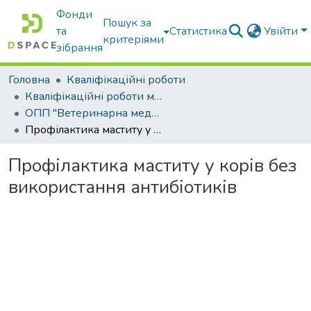
Фонди
Пошук за
та
Статистика
Увійти
критеріями
зібрання
Головна
Кваліфікаційні роботи
Кваліфікаційні роботи магістрів
ОПП "Ветеринарна медицина"
Профілактика маститу у корів без використання антибіотиків
Профілактика маститу у корів без
використання антибіотиків
Вантажиться...