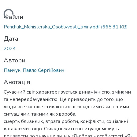
ься...
Файли
Panchuk_Mahisterska_Osoblyvosti_zminy.pdf
(665,31 KB)
Дата
2024
Автори
Панчук, Павло Сергійович
Анотація
Сучасний світ характеризується динамічністю, змінами
та непередбачуваністю. Це призводить до того, що
люди все частіше стикаються зі складними життєвими
ситуаціями, такими як хвороба,
смерть близьких, втрата роботи, конфлікти, соціальні
катаклізми тощо. Складні життєві ситуації можуть
призвести до значних змін у «Я-образі» особистості. «Я-