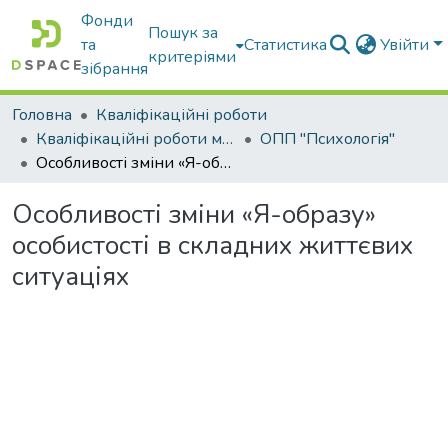
Фонди
Пошук за
та
Статистика
Увійти
критеріями
зібрання
Головна
Кваліфікаційні роботи
Кваліфікаційні роботи магістрів
ОПП "Психологія"
Особливості зміни «Я-образу» особистості в складних життєвих ситуаціях
Особливості зміни «Я-образу»
особистості в складних життєвих
ситуаціях