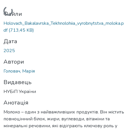
Вантажиться...
Файли
Holovach_Bakalavrska_Tekhnolohiia_vyrobnytstva_moloka.p
df
(713,45 KB)
Дата
2025
Автори
Головач, Марія
Видавець
НУБіП України
Анотація
Молоко – один з найважливіших продуктів. Він містить
повноцінний білок, жири, вуглеводи, вітаміни та
мінеральні речовини, які відіграють ключову роль у